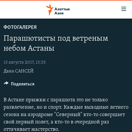
Доступность
ссылок
Вернуться
ФОТОГАЛЕРЕЯ
к
ЦЕНТРАЛЬНАЯ АЗИЯ
Парашютисты под ветреным
основному
НОВОСТИ
КАЗАХСТАН
содержанию
небом Астаны
ВОЙНА В УКРАИНЕ
Вернутся
КЫРГЫЗСТАН
к
13 августа 2017, 13:33
НА ДРУГИХ ЯЗЫКАХ
УЗБЕКИСТАН
главной
Дана САНСЕЙ
ТАДЖИКИСТАН
ҚАЗАҚША
навигации
ПОДПИШИТЕСЬ НА НАС В СОЦСЕТЯХ
Вернутся
Поделиться
КЫРГЫЗЧА
к
ЎЗБЕКЧА
поиску
В Астане прыжки с парашюта это не только
ТОҶИКӢ
Все сайты РСЕ/РС
развлечение, но и спорт. Каждые выходные летнего
сезона на аэродроме "Северный" кто-то совершает
TÜRKMENÇE
свой первый полет, а кто-то в очередной раз
оттачивает мастерство.