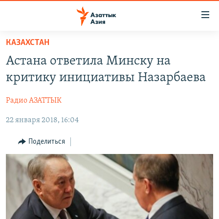
Доступность
ссылок
Вернуться
КАЗАХСТАН
к
ЦЕНТРАЛЬНАЯ АЗИЯ
Астана ответила Минску на
основному
НОВОСТИ
КАЗАХСТАН
содержанию
критику инициативы Назарбаева
ВОЙНА В УКРАИНЕ
Вернутся
КЫРГЫЗСТАН
к
Радио АЗАТТЫК
НА ДРУГИХ ЯЗЫКАХ
УЗБЕКИСТАН
главной
22 января 2018, 16:04
ТАДЖИКИСТАН
ҚАЗАҚША
навигации
ПОДПИШИТЕСЬ НА НАС В СОЦСЕТЯХ
Вернутся
КЫРГЫЗЧА
Поделиться
к
ЎЗБЕКЧА
поиску
ТОҶИКӢ
Все сайты РСЕ/РС
TÜRKMENÇE