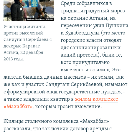
Среди собравшихся в
тридцатиградусный мороз
на окраине Астаны, на
пересечении улиц Пушкина
Участница митинга
и Кудабердыулы (это место
против выселений
Сандугаш Серибаева с
городские власти отводят
дочерью Каракат.
для санкционированных
Астана, 22 декабря
акций протеста), были те,
2013 года.
кого принудительно
выселяют из жилищ. Это
жители бывших дачных массивов – их земли, так
же как и участок Сандугаш Серикбаевой, изымают
с формулировкой «под государственные нужды», -
а также владельцы квартир в
жилом комплексе
«Махаббат»
, которым грозит выселение.
Жильцы столичного комплекса «Махаббат»
рассказали, что заключили договор аренды с