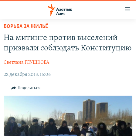
Доступность
ссылок
Вернуться
БОРЬБА ЗА ЖИЛЬЁ
к
ЦЕНТРАЛЬНАЯ АЗИЯ
На митинге против выселений
основному
НОВОСТИ
КАЗАХСТАН
содержанию
призвали соблюдать Конституцию
ВОЙНА В УКРАИНЕ
Вернутся
КЫРГЫЗСТАН
к
Светлана ГЛУШКОВА
НА ДРУГИХ ЯЗЫКАХ
УЗБЕКИСТАН
главной
22 декабря 2013, 15:06
ТАДЖИКИСТАН
ҚАЗАҚША
навигации
ПОДПИШИТЕСЬ НА НАС В СОЦСЕТЯХ
Вернутся
КЫРГЫЗЧА
Поделиться
к
ЎЗБЕКЧА
поиску
ТОҶИКӢ
Все сайты РСЕ/РС
TÜRKMENÇE