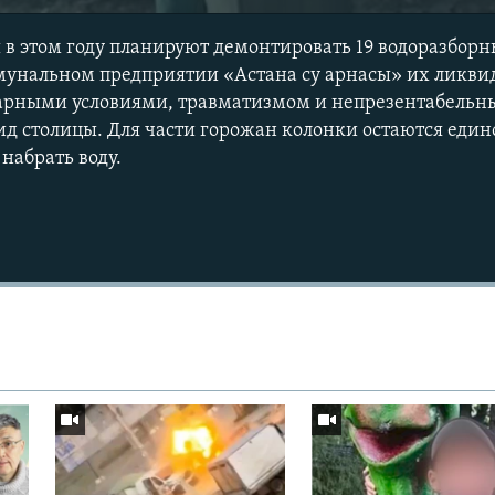
ы в этом году планируют демонтировать 19 водоразборн
мунальном предприятии «Астана су арнасы» их ликв
арными условиями, травматизмом и непрезентабельн
ид столицы. Для части горожан колонки остаются еди
 набрать воду.