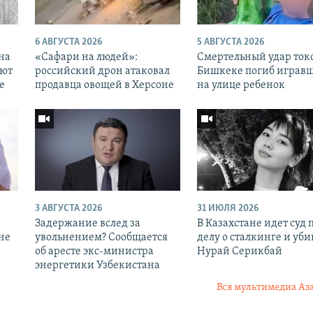
6 АВГУСТА 2026
5 АВГУСТА 2026
 на
«Cафари на людей»:
Смертельный удар токо
уют
российский дрон атаковал
Бишкеке погиб играв
е
продавца овощей в Херсоне
на улице ребенок
3 АВГУСТА 2026
31 ИЮЛЯ 2026
Задержание вслед за
В Казахстане идет суд 
 не
увольнением? Сообщается
делу о сталкинге и уби
об аресте экс-министра
Нурай Серикбай
энергетики Узбекистана
Вся мультимедиа Аз