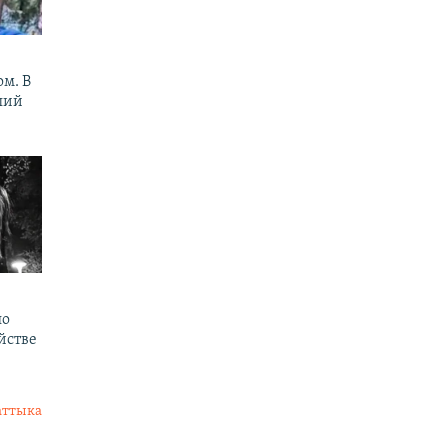
м. В
ший
по
йстве
аттыка