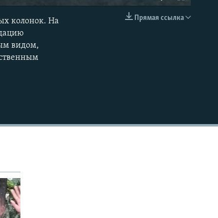
Прямая ссылка
ых колонок. На
EMBED
идацию
ым видом,
нственным