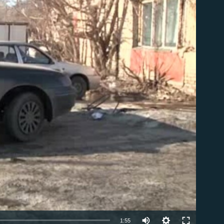
able
1:55