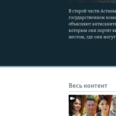
В старой части Астан
государственном ком
объясняют антисанит
которым они портят в
местом, где они могут
Весь контент