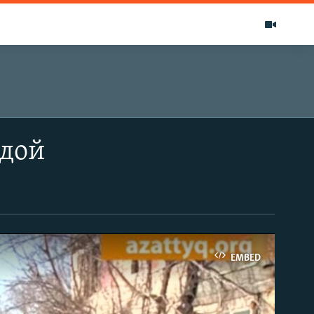
одой
EMBED