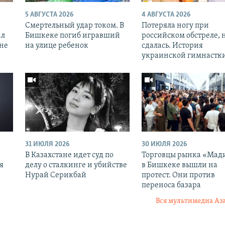
5 АВГУСТА 2026
4 АВГУСТА 2026
Смертельный удар током. В
Потеряла ногу при
ал
Бишкеке погиб игравший
российском обстреле, 
оне
на улице ребенок
сдалась. История
украинской гимнастк
31 ИЮЛЯ 2026
30 ИЮЛЯ 2026
В Казахстане идет суд по
Торговцы рынка «Мад
я
делу о сталкинге и убийстве
в Бишкеке вышли на
Нурай Серикбай
протест. Они против
переноса базара
Вся мультимедиа Аз