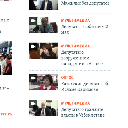
Мажилис без депутатов
но не
МУЛЬТИМЕДИА
Депутаты о событиях 21
и
мая
МУЛЬТИМЕДИА
Депутаты о
вооруженном
нападении в Актобе
ОПРОС
Казахские депутаты об
ина»
Исламе Каримове
МУЛЬТИМЕДИА
Депутаты о транзите
аттыка
власти в Узбекистане