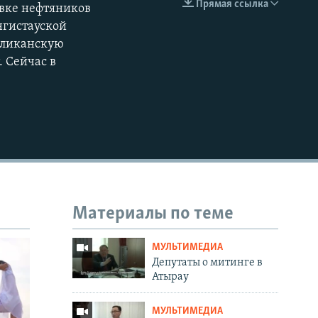
Прямая ссылка
овке нефтяников
EMBED
нгистауской
убликанскую
 Сейчас в
Материалы по теме
МУЛЬТИМЕДИА
Депутаты о митинге в
Атырау
МУЛЬТИМЕДИА