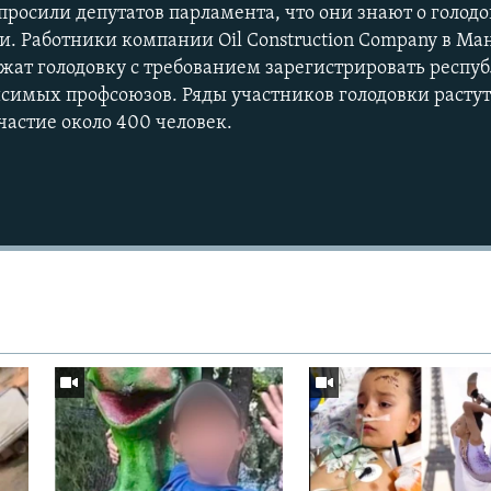
просили депутатов парламента, что они знают о голод
и. Работники компании Oil Construction Company в Ма
ержат голодовку с требованием зарегистрировать респ
имых профсоюзов. Ряды участников голодовки растут.
частие около 400 человек.