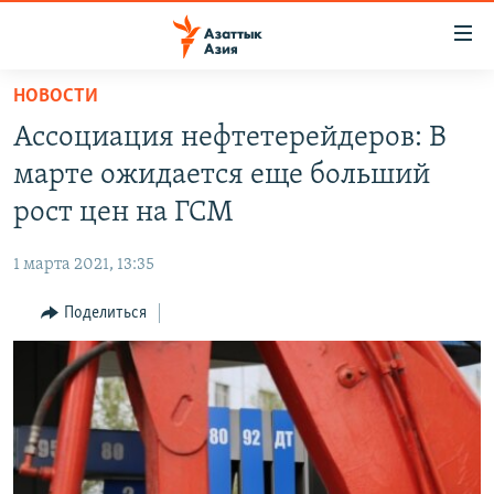
Доступность
ссылок
Вернуться
НОВОСТИ
к
ЦЕНТРАЛЬНАЯ АЗИЯ
Ассоциация нефтетерейдеров: В
основному
НОВОСТИ
КАЗАХСТАН
содержанию
марте ожидается еще больший
ВОЙНА В УКРАИНЕ
Вернутся
КЫРГЫЗСТАН
рост цен на ГСМ
к
НА ДРУГИХ ЯЗЫКАХ
УЗБЕКИСТАН
главной
1 марта 2021, 13:35
ТАДЖИКИСТАН
ҚАЗАҚША
навигации
ПОДПИШИТЕСЬ НА НАС В СОЦСЕТЯХ
Вернутся
Поделиться
КЫРГЫЗЧА
к
ЎЗБЕКЧА
поиску
ТОҶИКӢ
Все сайты РСЕ/РС
TÜRKMENÇE