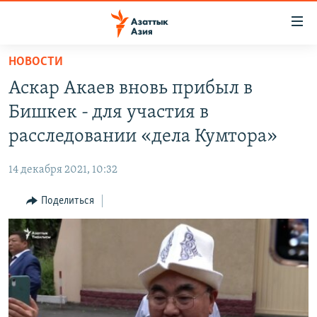
Доступность
ссылок
Вернуться
НОВОСТИ
к
ЦЕНТРАЛЬНАЯ АЗИЯ
Аскар Акаев вновь прибыл в
основному
НОВОСТИ
КАЗАХСТАН
содержанию
Бишкек - для участия в
ВОЙНА В УКРАИНЕ
Вернутся
КЫРГЫЗСТАН
расследовании «дела Кумтора»
к
НА ДРУГИХ ЯЗЫКАХ
УЗБЕКИСТАН
главной
14 декабря 2021, 10:32
ТАДЖИКИСТАН
ҚАЗАҚША
навигации
ПОДПИШИТЕСЬ НА НАС В СОЦСЕТЯХ
Вернутся
Поделиться
КЫРГЫЗЧА
к
ЎЗБЕКЧА
поиску
ТОҶИКӢ
Все сайты РСЕ/РС
TÜRKMENÇE