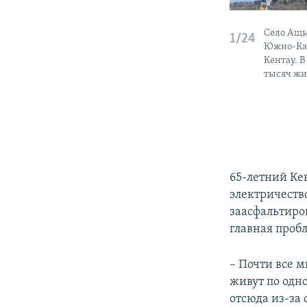
Село Ащы
1/24
Южно-Каз
Кентау. В
тысяч жит
65-летний Ке
электричество
заасфальтиро
главная пробл
– Почти все м
живут по одно
отсюда из-за 