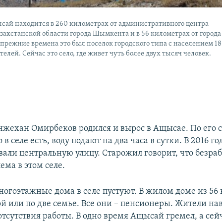
сай находится в 260 километрах от административного центра
ахстанской области города Шымкента и в 56 километрах от города
 прежние времена это был поселок городского типа с населением 18
елей. Сейчас это село, где живет чуть более двух тысяч человек.
нжехан Омирбеков родился и вырос в Ащысае. По его 
 в селе есть, воду подают на два часа в сутки. В 2016 го
вали центральную улицу. Старожил говорит, что безраб
ема в этом селе.
ногоэтажные дома в селе пустуют. В жилом доме из 56
й или по две семье. Все они – пенсионеры. Жители на
отсутствия работы. В одно время Ащысай гремел, а сейч