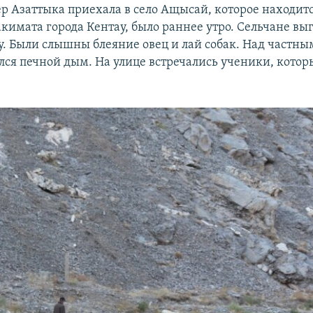
ер Азаттыка приехала в село Ащысай, которое находитс
кимата города Кентау, было раннее утро. Сельчане вы
у. Были слышны блеяние овец и лай собак. Над частн
лся печной дым. На улице встречались ученики, котор