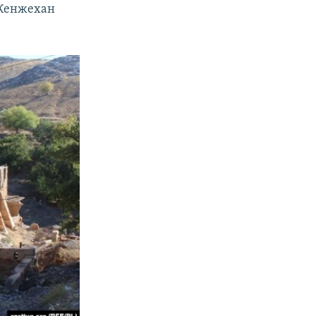
т Кенжехан