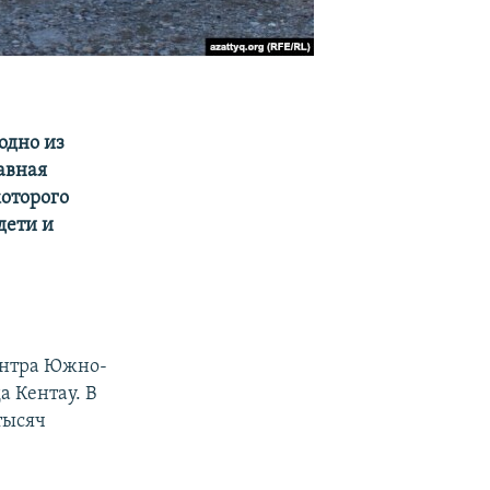
одно из
авная
которого
дети и
ентра Южно-
а Кентау. В
тысяч