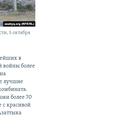
ти, 5 октября
нейших в
й войны более
 на
не лучшие
 комбината.
ми более 70
е с красивой
Азаттыка