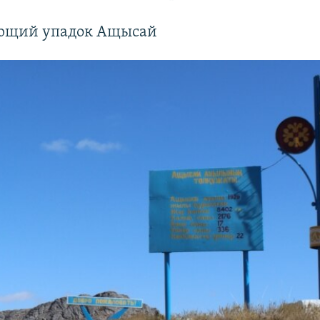
ющий упадок Ащысай