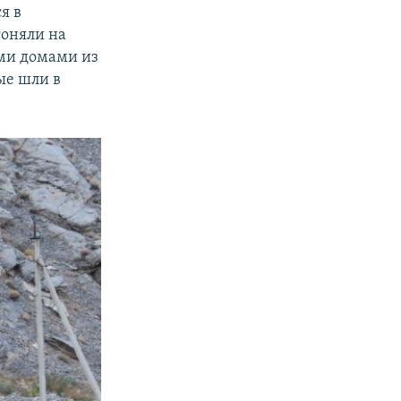
я в
гоняли на
ыми домами из
ые шли в