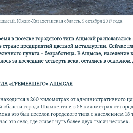
Ащысай. Южно-Казахстанская область, 5 октября 2017 года.
ремя в поселке городского типа Ащысай располагалось 
 стране предприятий цветной металлургии. Сейчас гл
еленного пункта – безработица. В Ащысае, население 
лось за последние четверть века, остались в основном 
ГДА «ГРЕМЕВШЕГО» АЩЫСАЯ
находится в 260 километрах от административного ц
 области города Шымкента и в 56 километрах от город
ена это был поселок городского типа с населением 18 
ас это село, где живет чуть более двух тысяч человек.