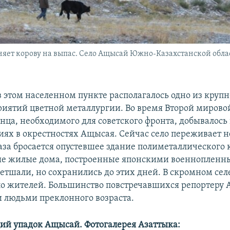
ет корову на выпас. Село Ащысай Южно-Казахстанской облас
 в этом населенном пункте располагалось одно из круп
риятий цветной металлургии. Во время Второй мирово
нца, необходимого для советского фронта, добывалось
ях в окрестностях Ащысая. Сейчас село переживает 
лаза бросается опустевшее здание полиметаллического
е жилые дома, построенные японскими военнопленны
ветшали, но сохранились до этих дней. В скромном сел
о жителей. Большинство повстречавшихся репортеру 
 людьми преклонного возраста.
й упадок Ащысай. Фотогалерея Азаттыка: