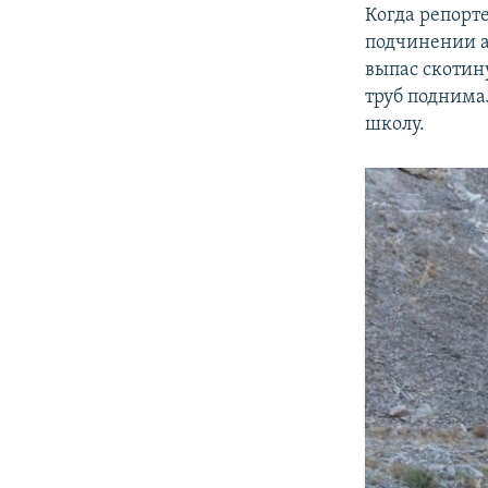
Когда репорт
подчинении а
выпас скотин
труб поднима
школу.