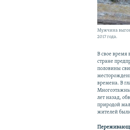
Мужчина выгоня
2017 года.
В свое время
стране предп
половины сви
месторождени
времена. В г
Многоэтажны
лет назад, об
природой мал
жителей были
Переживающи