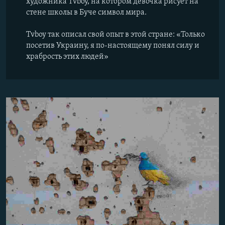
художника Tvboy, на котором девочка рисует на
стене школы в Буче символ мира.
Tvboy так описал свой опыт в этой стране: «Только
посетив Украину, я по-настоящему понял силу и
храбрость этих людей»