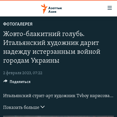
Доступность
ссылок
Вернуться
ФОТОГАЛЕРЕЯ
к
ЦЕНТРАЛЬНАЯ АЗИЯ
Жовто-блакитний голубь.
основному
НОВОСТИ
КАЗАХСТАН
содержанию
Итальянский художник дарит
ВОЙНА В УКРАИНЕ
Вернутся
КЫРГЫЗСТАН
надежду истерзанным войной
к
НА ДРУГИХ ЯЗЫКАХ
УЗБЕКИСТАН
главной
городам Украины
ТАДЖИКИСТАН
ҚАЗАҚША
навигации
ПОДПИШИТЕСЬ НА НАС В СОЦСЕТЯХ
Вернутся
2 февраля 2023, 07:22
КЫРГЫЗЧА
к
Поделиться
ЎЗБЕКЧА
поиску
ТОҶИКӢ
Все сайты РСЕ/РС
Итальянский стрит-арт художник Tvboy нарисовал серию муралов с посланиями надежды, мира и свободы в Буче и Ирпене. Эти города в Киевской области пережили тяжелые дни под оккупацией в первые недели российского вторжения. Киев обвинил российскую армию в совершении военных преступлений против гражданского населения.
TÜRKMENÇE
Показать больше