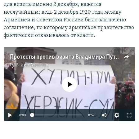
для визита именно 2 декабря, кажется
неслучайным: ведь 2 декабря 1920 года между
Арменией и Советской Россией было заключено
соглашение, по которому армянское правительство
фактически отказывалось от власти.
Протесты против визита Владимира Путина в Ереване
by
Радио Азаттык
No media source currently available
0:00
0:57