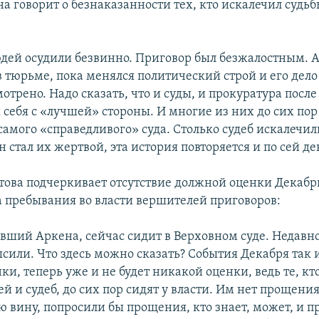
а говорит о безнаказанности тех, кто искалечил судь
юдей осудили безвинно. Приговор был безжалостным. 
в тюрьме, пока менялся политический строй и его дело
отрено. Надо сказать, что и суды, и прокуратура после
 себя с «лучшей» стороны. И многие из них до сих пор
мого «справедливого» суда. Столько судеб искалечили
 стал их жертвой, эта история повторяется и по сей де
това подчеркивает отсутствие должной оценки Декабр
а пребывания во власти вершителей приговоров:
ивший Аркена, сейчас сидит в Верховном суде. Недавно
ысили. Что здесь можно сказать? События Декабря так 
и, теперь уже и не будет никакой оценки, ведь те, кт
й и судеб, до сих пор сидят у власти. Им нет прощения
 вину, попросили бы прощения, кто знает, может, и п