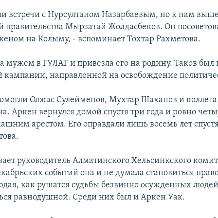
ли встречи с Нурсултаном Назарбаевым, но к нам выше
й правительства Мырзатай Жолдасбеков. Он посоветов
ркеном на Колыму, - вспоминает Тохтар Рахметова.
а мужем в ГУЛАГ и привезла его на родину. Таков был 
 кампании, направленной на освобождение политичес
помогли Олжас Сулейменов, Мухтар Шаханов и коллега
. Аркен вернулся домой спустя три года и ровно четы
ашним арестом. Его оправдали лишь восемь лет спустя,
това.
вает руководитель Алматинского Хельсинкского коми
екабрьских событий она и не думала становиться пра
юдая, как рушатся судьбы безвинно осужденных людей
ться равнодушной. Среди них был и Аркен Уак.