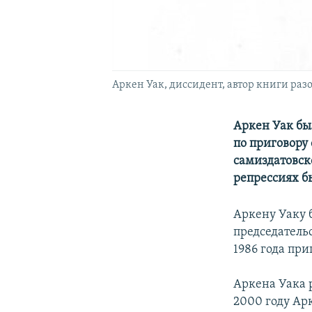
Аркен Уак, диссидент, автор книги раз
Аркен Уак бы
по приговору 
самиздатовск
репрессиях б
Аркену Уаку б
председатель
1986 года пр
Аркена Уака 
2000 году Ар