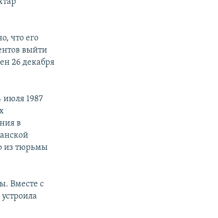
хтар
о, что его
дентов выйти
ен 26 декабря
 июля 1987
х
ния в
данской
то из тюрьмы
ы. Вместе с
 устроила