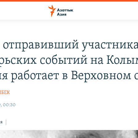
, отправивший участник
рьских событий на Колым
ня работает в Верховном 
НБЕК
, 00:30
ся