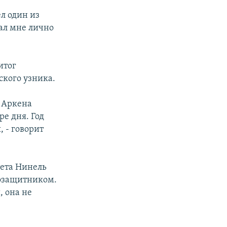
л один из
ал мне лично
итог
кого узника.
 Аркена
ре дня. Год
 - говорит
тета Нинель
возащитником.
, она не