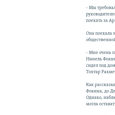
- Мы требова
руководителе
поехать за А
Она поехала з
общественной
- Мне очень 
Нинель Фокина
сидел под дом
Тохтар Рахме
Как рассказы
Фокина, до Д
Однако, набл
могла остава