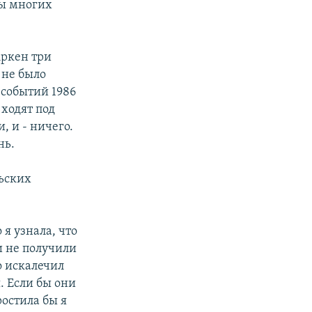
бы многих
Аркен три
 не было
 событий 1986
 ходят под
, и - ничего.
нь.
ьских
 я узнала, что
и не получили
о искалечил
. Если бы они
ростила бы я