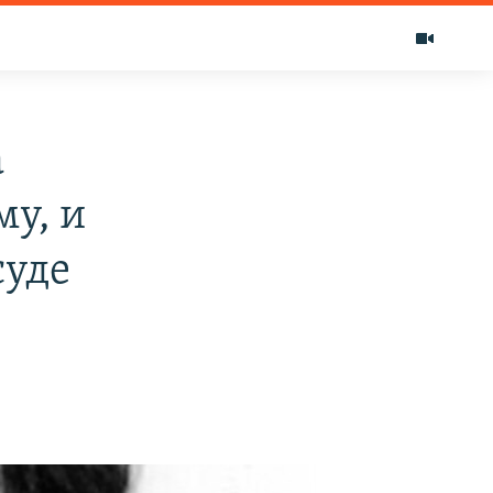
а
у, и
суде