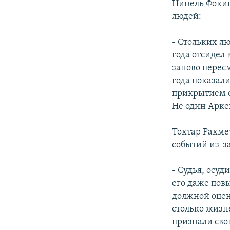
Нинель Фокин
людей:
- Стольких л
года отсидел 
заново пересм
года показали
прикрытием са
Не один Аркен
Тохтар Рахме
событий из-з
- Судья, осуд
его даже пов
должной оценк
столько жизне
признали свою