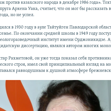
м против казахского народа в декабре 1986 года». Тох
пруга Аркена Уака, считает, что он мог бы рассказать 
года, но не успел.
ился в 1930 году в ауле Тайтуйген Павлодарской облас
семье. По окончании средней школы в 1949 году посту
еологоразведочный институт имени Орджоникидзе. А
идатскую диссертацию, являлся автором многих моно
хтар Рахметовой, он уже тогда показал себя противник
ского строя, имел свой принципиальный взгляд на м
ставался равнодушным к душной атмосфере брежневско