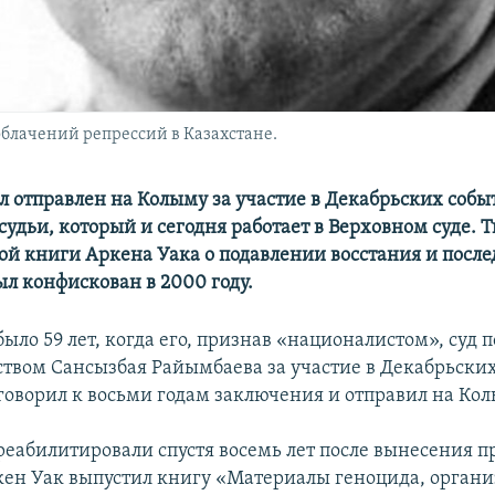
облачений репрессий в Казахстане.
л отправлен на Колыму за участие в Декабрьских событ
судьи, который и сегодня работает в Верховном суде. 
ой книги Аркена Уака о подавлении восстания и пос
ыл конфискован в 2000 году.
ыло 59 лет, когда его, признав «националистом», суд п
ством Сансызбая Райымбаева за участие в Декабрьски
иговорил к восьми годам заключения и отправил на Кол
реабилитировали спустя восемь лет после вынесения п
кен Уак выпустил книгу «Материалы геноцида, органи