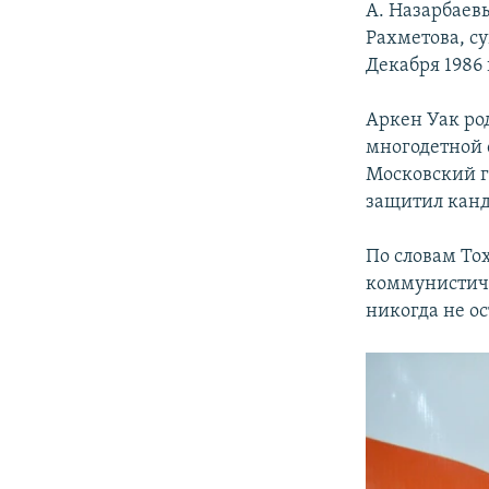
А. Назарбаевы
Рахметова, су
Декабря 1986 
Аркен Уак род
многодетной 
Московский г
защитил канд
По словам То
коммунистиче
никогда не о