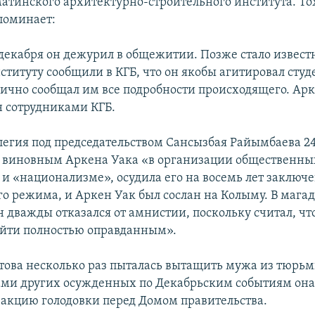
атинского архитектурно-строительного института. То
поминает:
 декабря он дежурил в общежитии. Позже стало известн
ституту сообщили в КГБ, что он якобы агитировал сту
лично сообщал им все подробности происходящего. Арк
н сотрудниками КГБ.
легия под председательством Сансызбая Райымбаева 24
в виновным Аркена Уака «в организации общественны
 и «национализме», осудила его на восемь лет заключе
го режима, и Аркен Уак был сослан на Колыму. В мага
 дважды отказался от амнистии, поскольку считал, ч
йти полностью оправданным».
това несколько раз пыталась вытащить мужа из тюрьм
ми других осужденных по Декабрьским событиям она
акцию голодовки перед Домом правительства.