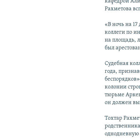
кафедрой Алм
Рахметова вс
«В ночь на 17
коллеги по ин
на площадь, 
был арестова
Судебная кол
года, призна
беспорядков»
колонии стро
тюрьме Аркен
он должен вы
Тохтар Рахме
родственника
однодневную 