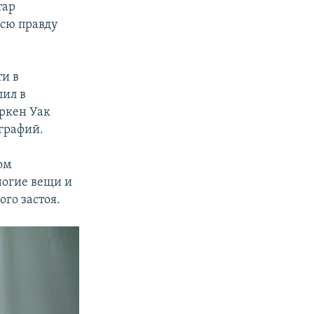
тар
всю правду
ти в
пил в
ркен Уак
графий.
ом
ногие вещи и
го застоя.