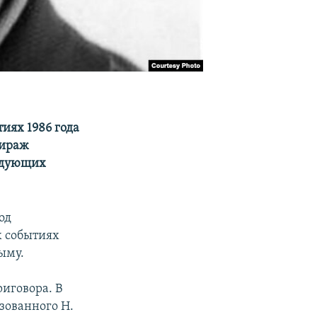
иях 1986 года
Тираж
ледующих
од
х событиях
ыму.
риговора. В
зованного Н.