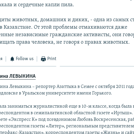
акала и сердечные капли пила.
иты животных, домашних и диких, - одна из самых с
 Казахстане. От этой проблемы отмахиваются даже
нные независимые гражданские активисты, они говоря
ищать права человека, не говоря о правах животных.
ся
Follow us
Print
ина ЛЕВЫКИНА
на Левыкина – репортер Азаттыка в Семее с октября 2011 года
рдловске в Уральском университете имени Горького.
ала заниматься журналистикой еще в 10-м классе, когда был
респондентом в семипалатинской областной газете «Иртыш».
зете «Экспресс К» под псевдонимом Любовь Воскресенская, ра
респондентом газеты «Литер», региональным представителем
терфакс-Казахстан», корреспондентом газеты «Жизнь» и сайт