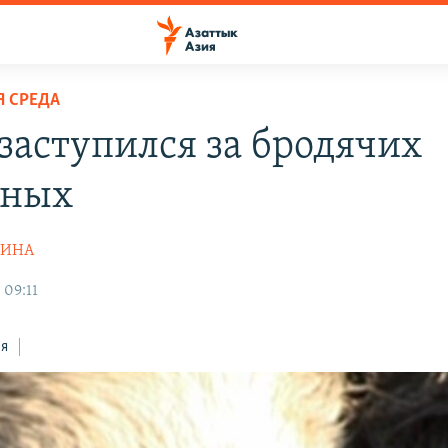
 СРЕДА
заступился за бродячих
тных
КИНА
 09:11
ся