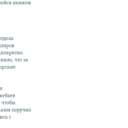
шейся акимом
отдела
аширов
днократно.
нило, что за
сорские
л
укебаев
, чтобы
Аким поручил
ись с