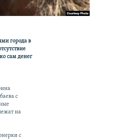
ями города в
отсутствие
ко сам денег
рина
баева с
мные
лежат на
онерки с