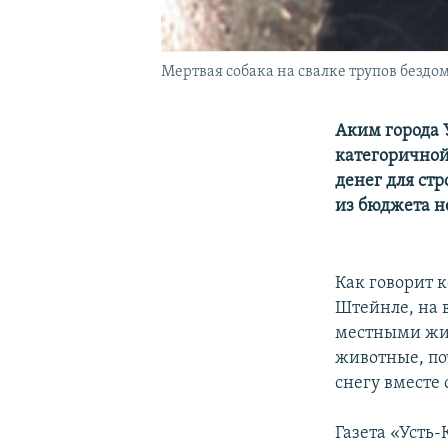
Мертвая собака на свалке трупов безд
Аким города 
категоричной
денег для ст
из бюджета не
Как говорит 
Штейнле, на 
местными жит
животные, по
снегу вместе
Газета «Усть