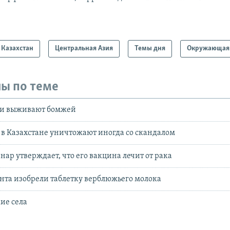
Казахстан
Центральная Азия
Темы дня
Окружающая 
ы по теме
ки выживают бомжей
 в Казахстане уничтожают иногда со скандалом
ар утверждает, что его вакцина лечит от рака
та изобрели таблетку верблюжьего молока
кие села