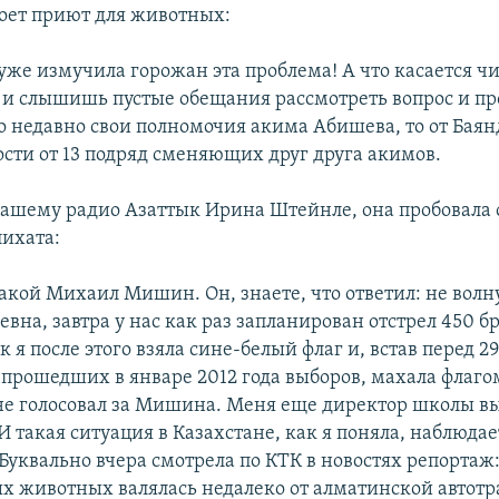
роет приют для животных:
уже измучила горожан эта проблема! А что касается ч
о и слышишь пустые обещания рассмотреть вопрос и пр
о недавно свои полномочия акима Абишева, то от Баян
сти от 13 подряд сменяющих друг друга акимов.
нашему радио Азаттык Ирина Штейнле, она пробовала 
лихата:
акой Михаил Мишин. Он, знаете, что ответил: не волн
вна, завтра у нас как раз запланирован отстрел 450 б
 я после этого взяла сине-белый флаг и, встав перед 2
 прошедших в январе 2012 года выборов, махала флаго
не голосовал за Мишина. Меня еще директор школы в
И такая ситуация в Казахстане, как я поняла, наблюдае
Буквально вчера смотрела по КТК в новостях репортаж:
 животных валялась недалеко от алматинской автотра