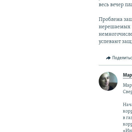
весь вечер пл
Проблема защ
нерешаемых в
немногочисле
успевают защ
Поделить
Мар
Мари
Све
Нач
кор
в га
кор
«Ин