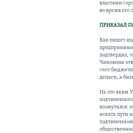
властями гор
во время его 
ПРИКАЗАЛ 
Как пишет из
предпринимат
подтвердил, 
Чиновник отве
счет бюджетн
деньги, а би
На это аким 
подчиненного 
возмутился: е
искать пути 
подчиненному
общественнос