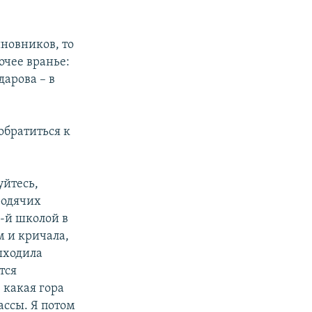
иновников, то
очее вранье:
дарова – в
обратиться к
уйтесь,
родячих
9-й школой в
м и кричала,
ыходила
тся
 какая гора
ссы. Я потом