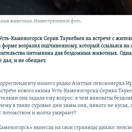
омных животных. Иллюстративное фото.
Усть-Каменогорск Серик Таукебаев на встрече с жител
 форме возразил подчиненному, который ссылался на 
роительства питомника для бездомных животных. Одна
 дал, и не обещает.
корреспонденту нашего радио Азаттык пенсионерка И
встрече нового акима Усть-Каменогорска Серика Тауке
елями она задала ему вопрос: в чем виноваты бездо
чему в такие суровые дни зимы они, никого не кусая, 
 с потомством и молча умирают?
-Каменогорск» вынесла на свои страницы диалог пенси