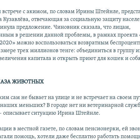
ой встрече с акимом, по словам Ирины Штейнле, предст
а Кузавлёва, отвечающая за социальную защиту населе
инула предложение. Чиновник сказала, что лицам,
нным в решении данной проблемы, в рамках проекта 
2020» можно воспользоваться возвратным беспроцен
азмере трех миллионов тенге: объединиться в группу и
увеличения капитала и открыть приют для кошек и соба
ЛАЗА ЖИВОТНЫХ
им сам не бывает на улице и не встречает на своем п
в наших меньших? В городе нет ни ветеринарной служ
— описывает ситуацию Ирина Штейнле.
ации в местной газете, по словам пенсионерки, ей зво
агали помощь, хотели даже бесплатно работать помощ