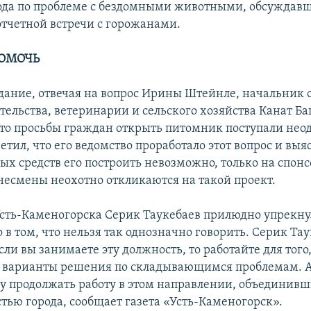
ода по проблеме с бездомными животными, обсуждав
отчетной встречи с горожанами.
ПОМОЧЬ
дание, отвечая на вопрос Ирины Штейнле, начальник 
ельства, ветеринарии и сельского хозяйства Канат Б
что просьбы граждан открыть питомник поступали нео
тил, что его ведомство проработало этот вопрос и выяс
ых средств его построить невозможно, только на спон
знесмены неохотно откликаются на такой проект.
Усть-Каменогорска Серик Таукебаев прилюдно упрекну
в том, что нельзя так однозначно говорить. Серик Та
сли вы занимаете эту должность, то работайте для того
и варианты решения по складывающимся проблемам. 
 продолжать работу в этом направлении, объединивш
тью города, сообщает газета «Усть-Каменогорск».