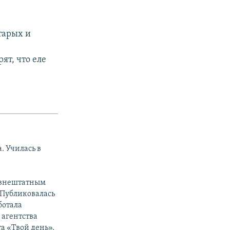
тарых и
т, что еле
. Училась в
а внештатным
 Публиковалась
ботала
 агентства
а «Твой день».