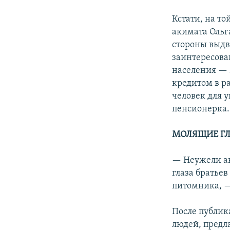
Кстати, на т
акимата Ольг
стороны выдв
заинтересова
населения — 
кредитом в р
человек для 
пенсионерка.
МОЛЯЩИЕ Г
— Неужели ак
глаза братье
питомника, 
После публик
людей, предл