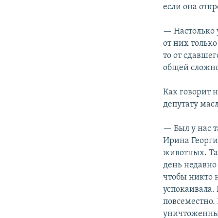
если она отк
— Настолько 
от них тольк
то от сдавшег
общей сложно
Как говорит 
депутату мас
— Был у нас т
Ирина Георгие
животных. Так
день недавно
чтобы никто 
успокаивала. 
повсеместно. 
уничтоженных