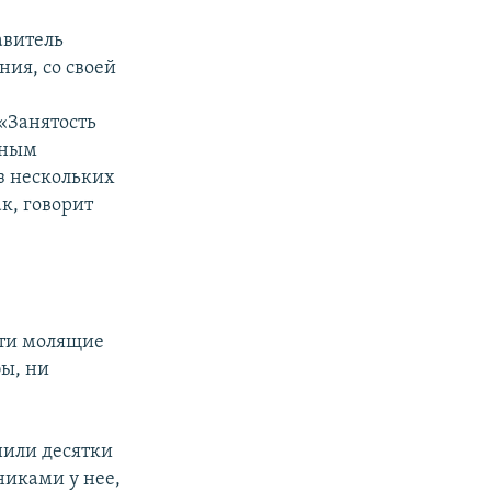
авитель
ния, со своей
«Занятость
тным
з нескольких
к, говорит
ути молящие
бы, ни
нили десятки
никами у нее,