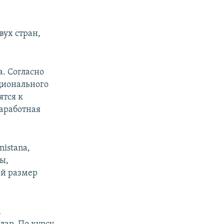
о
ух стран,
. Согласно
ционального
ятся к
заработная
nistana,
ы,
ой размер
а