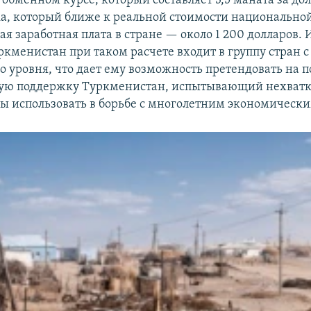
обменном курсе, который составляет 3,5 маната за дол
а, который ближе к реальной стоимости национально
ая заработная плата в стране — около 1 200 долларов. 
ркменистан при таком расчете входит в группу стран с
о уровня, что дает ему возможность претендовать на 
вую поддержку Туркменистан, испытывающий нехват
 бы использовать в борьбе с многолетним экономическ