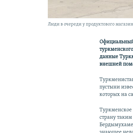
Люди в очереди у продуктового магазин
Официальный 
туркменского
данные Туркме
внешней помо
Туркменистан
пустыни изве
которых на с
Туркменское 
страну таким
Бердымухамед
знающее недо