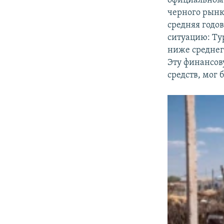
официальном 
черного рынк
средняя годов
ситуацию: Ту
ниже среднег
Эту финансо
средств, мог