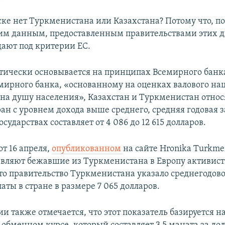
ске нет Туркменистана или Казахстана? Потому что, п
м данным, предоставленным правительствами этих дв
дают под критерии ЕС.
тически основывается на принципах Всемирного банка
мирного банка, «основанному на оценках валового на
 на душу населения», Казахстан и Туркменистан относ
ан с уровнем дохода выше среднего, средняя годовая 
осударствах составляет от 4 086 до 12 615 долларов.
т 16 апреля,
опубликованном
на сайте Hronika Turkme
вляют бежавшие из Туркменистана в Европу активист
что правительство Туркменистана указало среднегодов
аты в стране в размере 7 065 долларов.
и также отмечается, что этот показатель базируется н