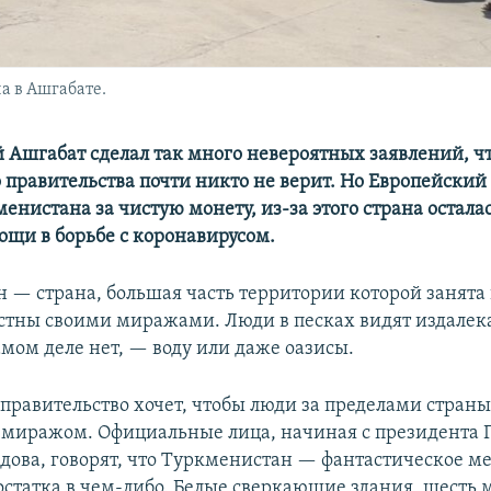
а в Ашгабате.
Ашгабат сделал так много невероятных заявлений, чт
 правительства почти никто не верит. Но Европейский
нистана за чистую монету, из-за этого страна осталас
щи в борьбе с коронавирусом.
 — страна, большая часть территории которой занята
стны своими миражами. Люди в песках видят издалек
амом деле нет, — воду или даже оазисы.
правительство хочет, чтобы люди за пределами страны
 миражом. Официальные лица, начиная с президента 
ова, говорят, что Туркменистан — фантастическое ме
статка в чем-либо. Белые сверкающие здания, шесть