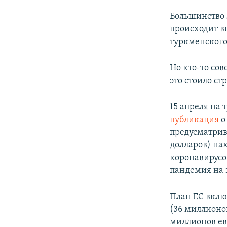
Большинство 
происходит в
туркменского
Но кто-то со
это стоило с
15 апреля на
публикация
о
предусматрив
долларов) на
коронавирусо
пандемия на 
План ЕС вклю
(36 миллионо
миллионов ев