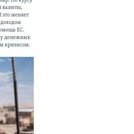
лар. По курсу
й валюты,
И это меняет
 доходом
помощь ЕС.
ку денежных
им кризисом.