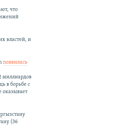
ют, что
тижений
х властей, и
tm
появилась
2 миллиардов
ь в борьбе с
е оказывает
ыргызстану
ану (36