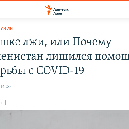
 АЗИЯ
ушке лжи, или Почему
енистан лишился помощ
орьбы с COVID-19
 14:20
ся