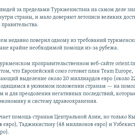
людей за пределами Туркменистана на самом деле зна
нутри страны, и мало доверяют летописи великих дос
 правительства.
всем недавно поверил одному из требований туркменски
тране крайне необходимой помощи из-за рубежа.
 туркменском проправительственном веб-сайте orient.
 том, что Европейский союз готовит план Team Europe,
ающий выделение около 20 миллиардов евро (около 2
ходящимся в уязвимом положении странам — на помощ
м и для преодоления негативных последствий, которы
экономику и систему здравоохранения.
чает помощь странам Центральной Азии, но только К
в евро), Таджикистану (48 миллионов евро) и Узбекист
ро).