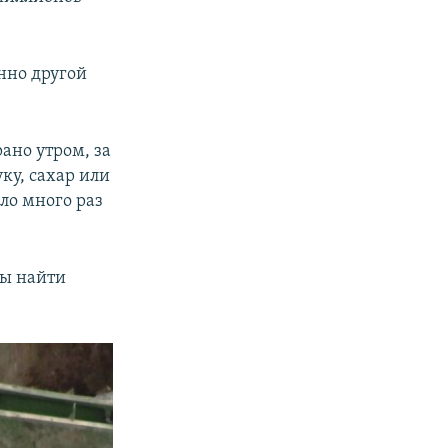
нно другой
ано утром, за
уку, сахар или
ло много раз
бы найти