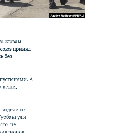
о словам
 союз принял
ь без
 пустынями. А
а вещи,
 видели их
Гурбангулы
сто, не
 миллионов