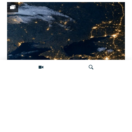
Донбасс во тьме: снимки со спутника
показывают депопуляцию
Искать