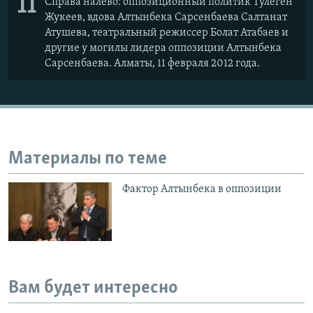
11
Справа налево: оппозиционный политик Тулеген
Жукеев, вдова Алтынбека Сарсенбаева Салтанат
Атушева, театральный режиссер Болат Атабаев и
другие у могилы лидера оппозиции Алтынбека
Сарсенбаева. Алматы, 11 февраля 2012 года.
Материалы по теме
Фактор Алтынбека в оппозиции
Вам будет интересно