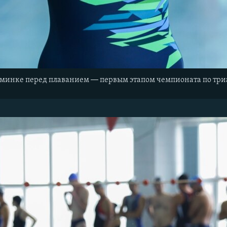
—
зминке перед плаванием
первым этапом чемпионата по три