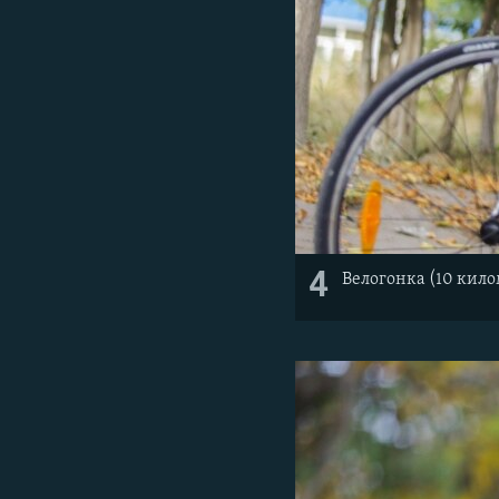
4
Велогонка (10 кил