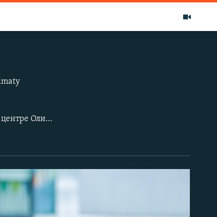
ы
lmaty
Первый чемпионат по любительскому триатлону Almaty Triathlon проходил в центре Олимпийской подготовки. Основной задачей данного мероприятия является популяризация здорового и активного образа жизни, развитие спортивного потенциала казахстанцев и подготовка к международным турнирам.