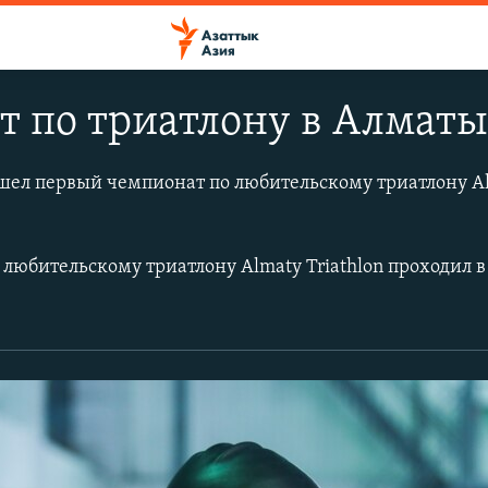
т по триатлону в Алмат
шел первый чемпионат по любительскому триатлону A