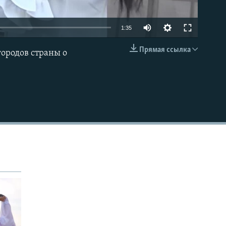
1:35
Прямая ссылка
ородов страны о
EMBED