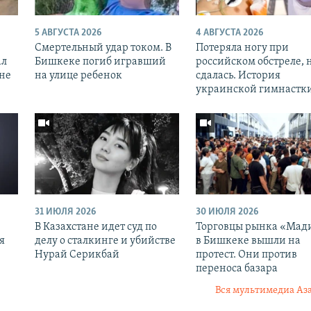
5 АВГУСТА 2026
4 АВГУСТА 2026
Смертельный удар током. В
Потеряла ногу при
ал
Бишкеке погиб игравший
российском обстреле, 
оне
на улице ребенок
сдалась. История
украинской гимнастк
31 ИЮЛЯ 2026
30 ИЮЛЯ 2026
В Казахстане идет суд по
Торговцы рынка «Мад
я
делу о сталкинге и убийстве
в Бишкеке вышли на
Нурай Серикбай
протест. Они против
переноса базара
Вся мультимедиа Аз