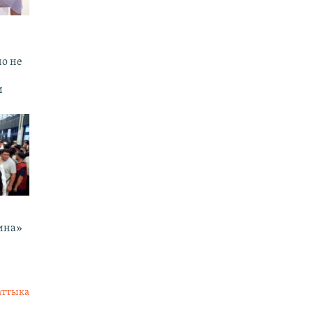
но не
и
ина»
аттыка