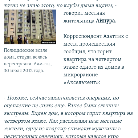
точно не знаю этого, но клубы дыма видны,
-
говорит местная
жительница
Айнура.
Корреспондент Азаттык с
места происшествия
Полицийские возле
сообщил, что горит
дома, откуда велась
квартира на четвертом
перестрелка. Алматы,
этаже одного из домов в
30 июля 2012 года.
микрорайоне
«Акселькент»:
-
Похоже, сейчас заканчивается операция, но
оцепление не снято еще. Ранее были слышны
выстрелы. Виден дом, в котором горит квартира на
четвертом этаже. Как рассказали нам местные
жители, одну из квартир снимают мужчины в
религиозных одеяниях, которые каждое утро