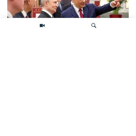
«Ось потрясений». Китай, Россия,
Иран, Северная Корея и их
Искать
конфронтация с Западом