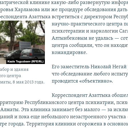
иатрической клинике какую-либо развернутую инфор
оровья Харламова или же процедуре обследования дать
еспондента Азаттыка встретиться с директором
Респу
научно-практического центра п
психотерапии и наркологии Саг
Алтынбековым не удалась — со
центра сообщили, что он находи
командировке.
Его заместитель Николай Негай 
абор и здания
что обследование любого испыт
ого центра
проводится «объективно».
аты, 8 мая 2013 года.
Корреспондент Азаттыка обошел
ерриторию Республиканского центра психиатрии, псих
 Алматы. Эта клиника занимает без малого — за искл
даний и пока еще небольшого незастроенного участка
нтре города. Территория клиники огорожена в основн