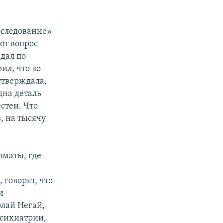
бследование»
от вопрос
дал по
ил, что во
утверждала,
дна деталь
стен. Что
, на тысячу
лматы, где
 говорят, что
и
лай Негай,
психиатрии,