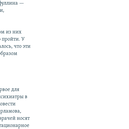
йфуллина —
и,
ом из них
 пройти. У
лось, что эти
образом
рвое для
психиатры в
овести
арламова,
врачей носят
стационарное