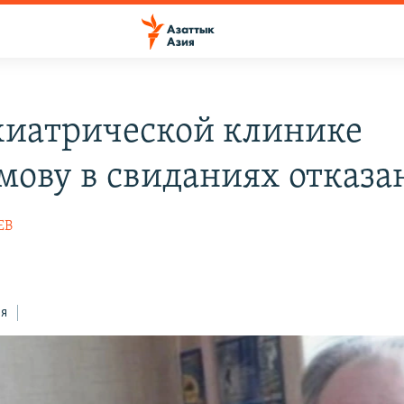
хиатрической клинике
мову в свиданиях отказа
ЕВ
ся