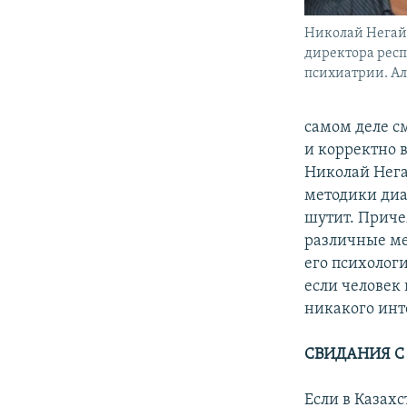
Николай Негай,
директора рес
психиатрии. Алм
самом деле см
и корректно 
Николай Нега
методики диа
шутит. Приче
различные ме
его психологи
если человек 
никакого инт
СВИДАНИЯ С
Если в Казах