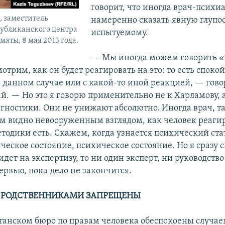
говорит, что иногда врач-психи
 заместитель
намеренно сказать явную глупо
публиканского центра
испытуемому.
аты, 8 мая 2013 года.
— Мы иногда можем говорить «г
отрим, как он будет реагировать на это: то есть споко
в данном случае или с какой-то иной реакцией, — гов
й. — Но это я говорю применительно не к Харламову, а
гностики. Они не унижают абсолютно. Иногда врач, т
м видно невооруженным взглядом, как человек реагиру
тодики есть. Скажем, когда узнается психический стат
ческое состояние, психическое состояние. Но я сразу с
идет на экспертизу, то ни один эксперт, ни руководство
ервью, пока дело не закончится.
 РОДСТВЕННИКАМИ ЗАПРЕЩЕНЫ
станском бюро по правам человека обеспокоены случа