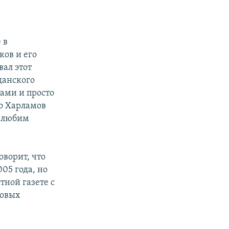
 в
ов и его
ал этот
данского
ами и просто
о Харламов
е любим
оворит, что
05 года, но
тной газете с
ловых