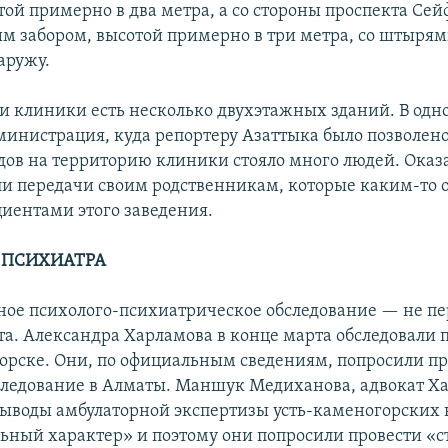
той примерно в два метра, а со стороны проспекта Се
м забором, высотой примерно в три метра, со штырям
аружу.
и клиники есть несколько двухэтажных зданий. В одн
министрация, куда репортеру Азаттыка было позволено
дов на территорию клиники стояло много людей. Оказа
и передачи своим родственникам, которые каким-то 
циентами этого заведения.
 ПСИХИАТРА
ое психолого-психиатрическое обследование — не пе
нта. Александра Харламова в конце марта обследовали 
орске. Они, по официальным сведениям, попросили пр
следование в Алматы. Маншук Медиханова, адвокат Х
 выводы амбулаторной экспертизы усть-каменогорских 
ьный характер» и поэтому они попросили провести «