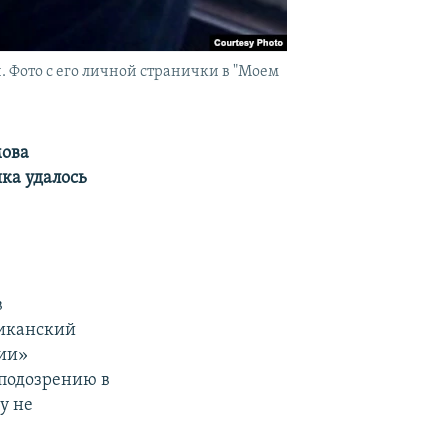
 Фото с его личной странички в "Моем
мова
ка удалось
в
ликанский
гии»
 подозрению в
у не