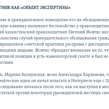
НИК КАК «ОБЪЕКТ ЭКСПЕРТИЗЫ»
ова и принудительное помещение его на обследование
кую клинику вызывают беспокойство у правозащитник
й казахстанский правозащитник Евгений Жовтис назв
азахстана случай принудительного обследования граж
звращением советской практики расправы с диссидент
лящими людьми. Жовтис обращает внимание на то, чт
итикой полиции в усть-каменогорской газете и был н
астями.
дь, Марина Каплунская, жена Александра Харламова, г
едческие идеи он начал излагать в Интернете еще с 20
следование началось после того, как он выступил в мес
статьей против некоторых руководителей местных си