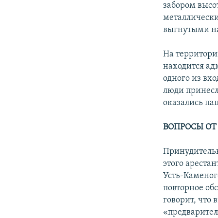
забором высо
металлически
выгнутыми н
На территори
находится ад
одного из вхо
люди принесл
оказались па
ВОПРОСЫ ОТ
Принудительн
этого ареста
Усть-Каменог
повторное об
говорит, что
«предварител