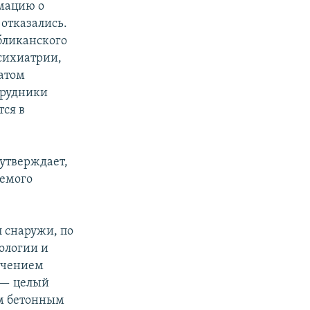
мацию о
 отказались.
бликанского
сихиатрии,
атом
трудники
тся в
утверждает,
уемого
 снаружи, по
ологии и
ючением
 — целый
ом бетонным