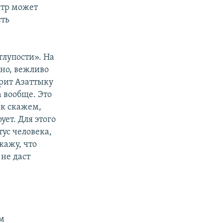
атр может
сть
лупости». На
йно, вежливо
орит Азаттыку
 вообще. Это
ак скажем,
ет. Для этого
ус человека,
кажу, что
 не даст
ем