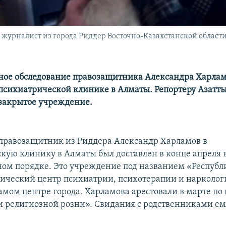
журналист из города Риддер Восточно-Казахстанской области.
ое обследование правозащитника Александра Харла
 психиатрической клинике в Алматы. Репортеру Азатты
о закрытое учреждение.
правозащитник из Риддера Александр Харламов в
кую клинику в Алматы был доставлен в конце апреля 
ом порядке. Это учреждение под названием «Респуб
ический центр психиатрии, психотерапии и нарколо
самом центре города. Харламова арестовали в марте по
 религиозной розни». Свидания с родственниками ем
.