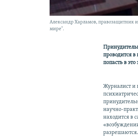
Александр Харламов, правозащитник и 
мире".
Принудительн
проводится в
попасть в эт
Журналист и 
психиатричес
принудительн
научно-практ
находится в 
«возбуждении
разрешаются