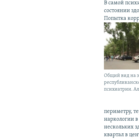
В самой псих
состоянии зд
Попытка корр
Общий вид на з
республиканск
психиатрии. Алм
периметру, т
наркологии в
нескольких з
квартал в це