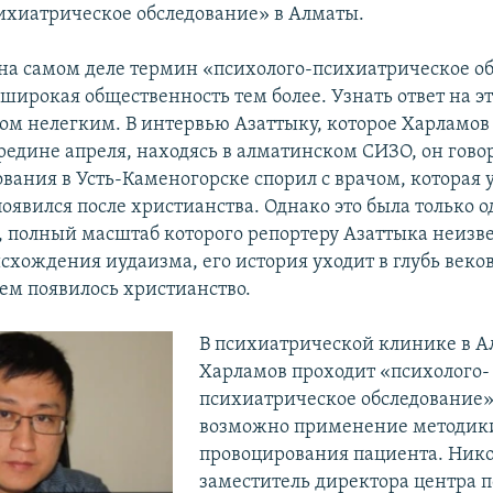
ихиатрическое обследование» в Алматы.
 на самом деле термин «психолого-психиатрическое о
 широкая общественность тем более. Узнать ответ на эт
лом нелегким. В интервью Азаттыку, которое Харламов 
редине апреля, находясь в алматинском СИЗО, он говор
ования в Усть-Каменогорске спорил с врачом, которая 
оявился после христианства. Однако это была только о
, полный масштаб которого репортеру Азаттыка неизве
схождения иудаизма, его история уходит в глубь веков
чем появилось христианство.
В психиатрической клинике в А
Харламов проходит «психолого-
психиатрическое обследование»,
возможно применение методик
провоцирования пациента. Нико
заместитель директора центра 