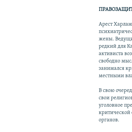
ПРАВОЗАЩИТ
Арест Харлам
психиатричес
жены. Ведущи
редкий для К
активиста во
свободно мыс
занимался кр
местными вл
В свою очере
свои религиов
уголовное пре
критической 
органов.