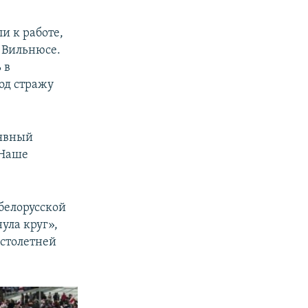
и к работе,
 Вильнюсе.
 в
од стражу
 явный
 Наше
белорусской
ула круг»,
 столетней