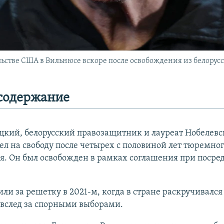
ьстве США в Вильнюсе вскоре после освобождения из белорус
содержание
яцкий, белорусский правозащитник и лауреат Нобелев
л на свободу после четырех с половиной лет тюремно
я. Он был освобожден в рамках соглашения при посре
или за решетку в 2021-м, когда в стране раскручивалс
 вслед за спорными выборами.