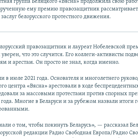
ная группа Беляцкого «Вясна» продолжила свою работ
Врученную ему премию правозащитник рассматривает
заслуг белорусского протестного движения.
лорусский правозащитник и лауреат Нобелевской пре
уверен, что это случится. Его коллеги-активисты подв
м и арестам. Он просто не знал, когда именно.
и в июле 2021 года. Основателя и многолетнего руков
го центра «Вясна» арестовали в ходе беспрецедентны
едовали за массовыми протестами против спорных пр
 года. Многие в Беларуси и за рубежом назвали итоги 
рованными.
мали о том, чтобы покинуть Беларусь», — рассказал Бе
орусской редакции Радио Свободная Европа/Радио Сво