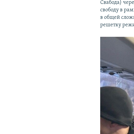
Свабода) чер
свободу в ра
в общей слож
решетку режи