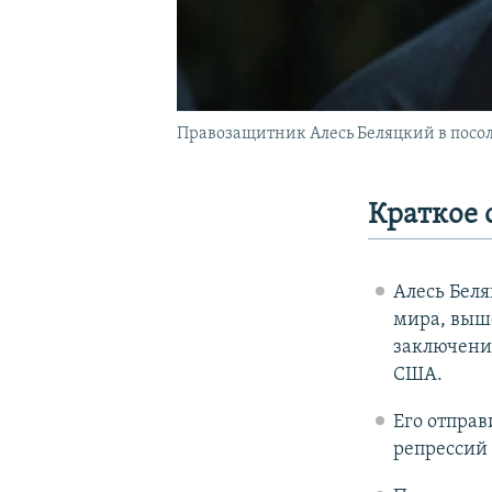
Правозащитник Алесь Беляцкий в посол
Краткое 
Алесь Бел
мира, выше
заключени
США.
Его отправ
репрессий