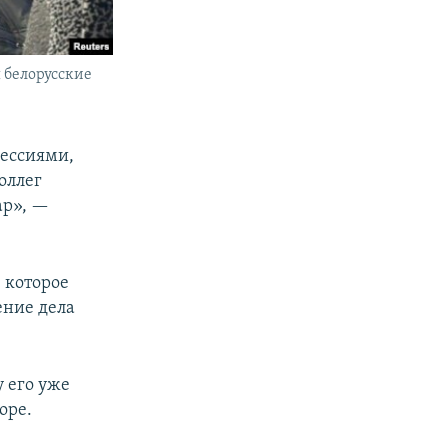
 белорусские
рессиями,
оллег
ар», —
 которое
ение дела
у его уже
оре.