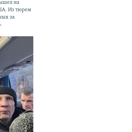
вышел на
ША. Из тюрем
ных за
.