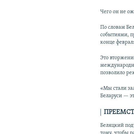
Чего он не ож
По словам Бе
событиями, п
конце февраля
Это вторжение
международно
позволило ре
«Мы стали за
Беларуси — э
ПРЕЕМСТ
Беляцкий под
тому, чтобы 