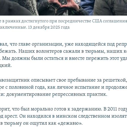
в рамках достигнутого при посредничестве США соглашения
аключенные. 13 декабря 2025 года
овал, что главе организации, уже находящейся под реп
бежать. Наших волонтеров сажали в тюрьмы, наших к
. Мы должны были остаться и вместе пережить этот уд
цкий.
авозащитник описывает свое пребывание за решеткой,
ре с половиной года, как личное испытание и продолж
ни: документирование репрессивных практик.
рит, что был морально готов к задержанию. В 2011 год
од арест. Он находился в минском следственном изолят
в тюрьму он ощутил как «дежавю».