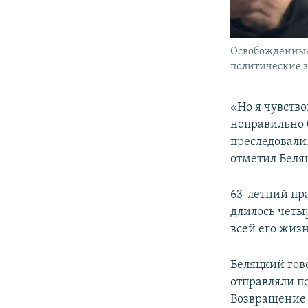
Освобожденные 
политические з
«Но я чувств
неправильно 
преследовали
отметил Беля
63-летний пр
длилось четы
всей его жиз
Беляцкий гово
отправляли п
Возвращение 