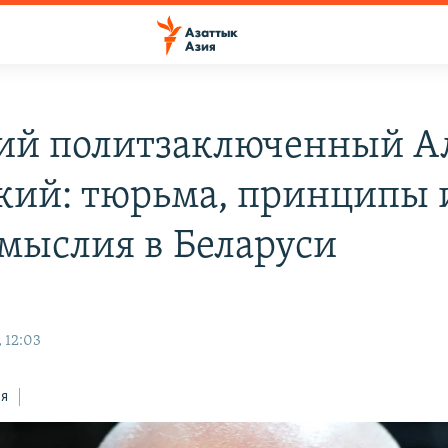
й политзаключенный А
кий: тюрьма, принципы 
мыслия в Беларуси
 12:03
ся