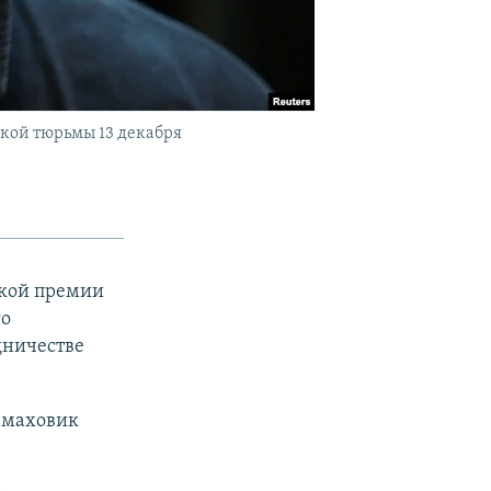
ской тюрьмы 13 декабря
ской премии
го
дничестве
я маховик