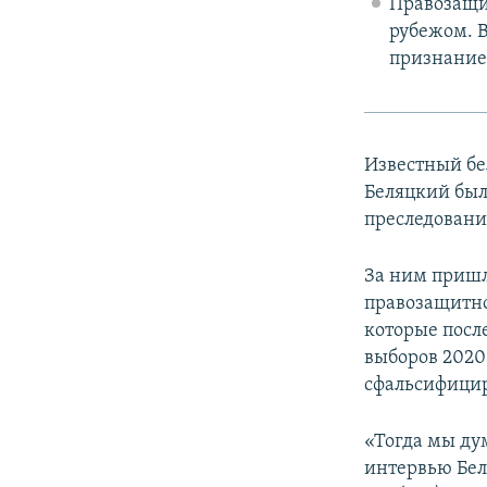
Правозащит
рубежом. 
признание 
Известный бе
Беляцкий был 
преследования
За ним пришл
правозащитно
которые посл
выборов 2020
сфальсифици
«Тогда мы ду
интервью Бел