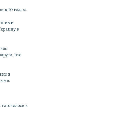
и к 10 годам.
ешними
Украину в
екло
аруси, что
ные в
ным».
 готовилось к