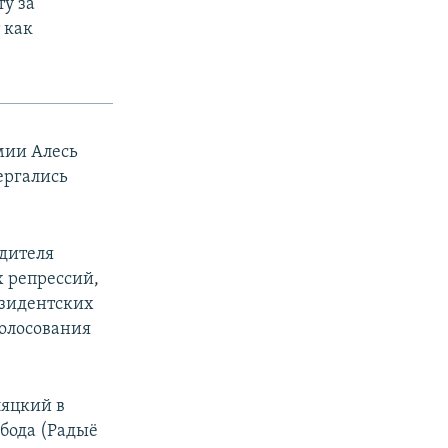
у за
 как
мии Алесь
ергались
одителя
х репрессий,
езидентских
голосования
ляцкий в
бода (Радыё