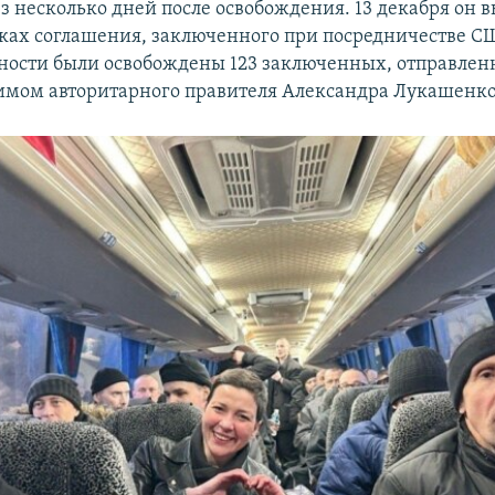
ез несколько дней после освобождения. 13 декабря он 
мках соглашения, заключенного при посредничестве С
ности были освобождены 123 заключенных, отправлен
мом авторитарного правителя Александра Лукашенко