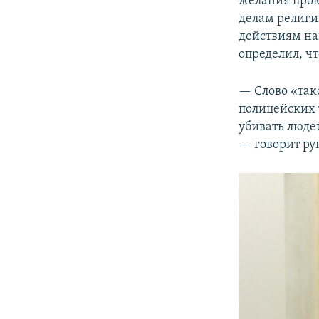
желания прок
делам религи
действиям на
определил, чт
— Слово «так
полицейских 
убивать люде
— говорит ру