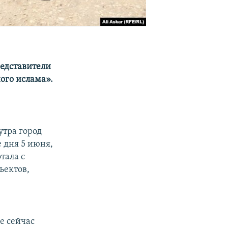
едставители
ого ислама».
утра город
 дня 5 июня,
тала с
ъектов,
е
е сейчас