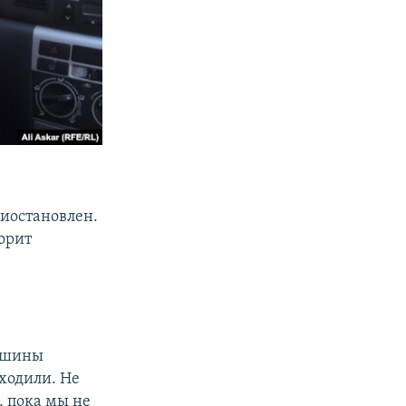
иостановлен.
ворит
машины
ыходили. Не
, пока мы не