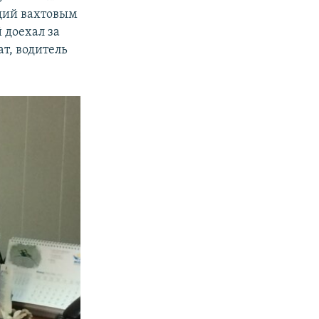
щий вахтовым
 доехал за
ат, водитель