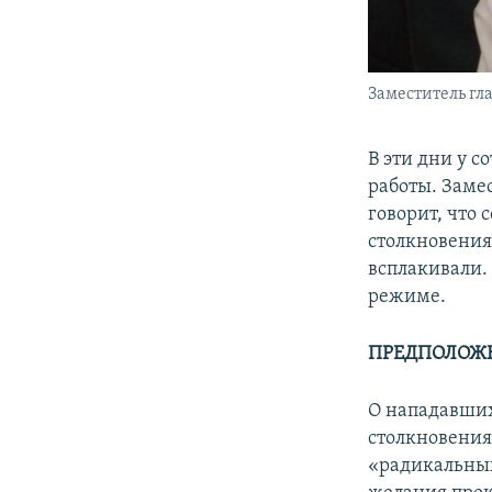
Заместитель гл
В эти дни у 
работы. Заме
говорит, что
столкновени
всплакивали.
режиме.
ПРЕДПОЛОЖЕ
О нападавших
столкновения
«радикальных