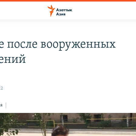
е после вооруженных
ений
12
ся