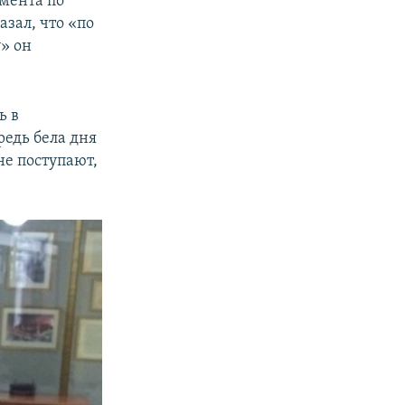
мента по
зал, что «по
» он
ь в
редь бела дня
не поступают,