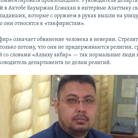
омментировать произошедшее. Руководитель департа
й в Актобе Бауыржан Есмахан в интервью Азаттыку ска
падавших, которые с оружием в руках вышли на улицу
о они относятся к «такфиристам».
фир» означает обвинение человека в неверии. Стрелят
только потому, что они не придерживаются религии, с
й со словами «Аллаху акбар» — так нормальные люди 
ководитель департамента по делам религий.