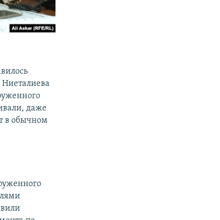
авилось
н Ниеталиева
оруженного
ивали, даже
ет в обычном
оруженного
елями
явили