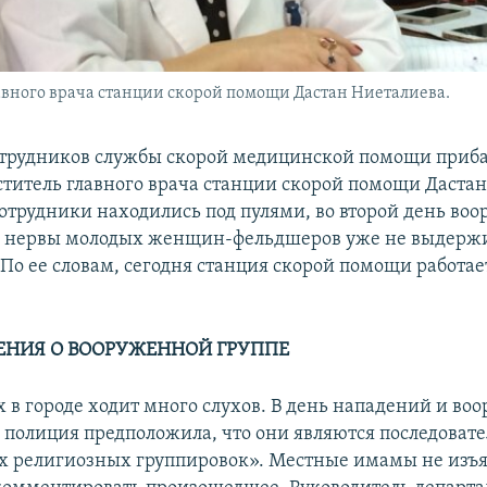
авного врача станции скорой помощи Дастан Ниеталиева.
сотрудников службы скорой медицинской помощи приб
ститель главного врача станции скорой помощи Даста
 сотрудники находились под пулями, во второй день во
я нервы молодых женщин-фельдшеров уже не выдерж
 По ее словам, сегодня станция скорой помощи работа
НИЯ О ВООРУЖЕННОЙ ГРУППЕ
 в городе ходит много слухов. В день нападений и во
 полиция предположила, что они являются последоват
 религиозных группировок». Местные имамы не изъ