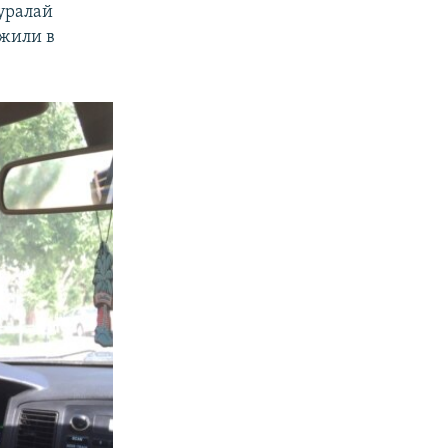
уралай
 жили в