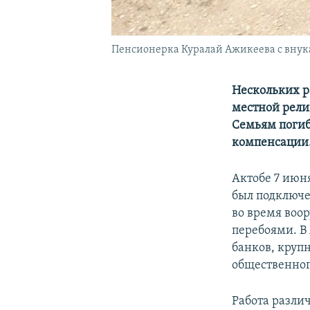
Пенсионерка Куралай Ажикеева с внукам
Нескольких р
местной рели
Семьям погиб
компенсации
Актобе 7 июн
был подключе
во время воор
перебоями. В
банков, круп
общественног
Работа разли