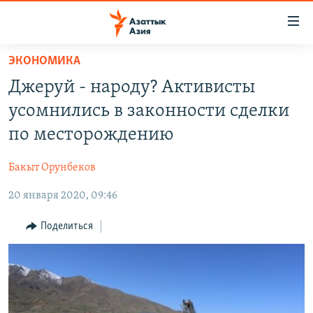
Доступность
ссылок
Вернуться
ЭКОНОМИКА
к
ЦЕНТРАЛЬНАЯ АЗИЯ
Джеруй - народу? Активисты
основному
НОВОСТИ
КАЗАХСТАН
содержанию
усомнились в законности сделки
ВОЙНА В УКРАИНЕ
Вернутся
КЫРГЫЗСТАН
по месторождению
к
НА ДРУГИХ ЯЗЫКАХ
УЗБЕКИСТАН
главной
Бакыт Орунбеков
ТАДЖИКИСТАН
ҚАЗАҚША
навигации
ПОДПИШИТЕСЬ НА НАС В СОЦСЕТЯХ
Вернутся
20 января 2020, 09:46
КЫРГЫЗЧА
к
ЎЗБЕКЧА
Поделиться
поиску
ТОҶИКӢ
Все сайты РСЕ/РС
TÜRKMENÇE