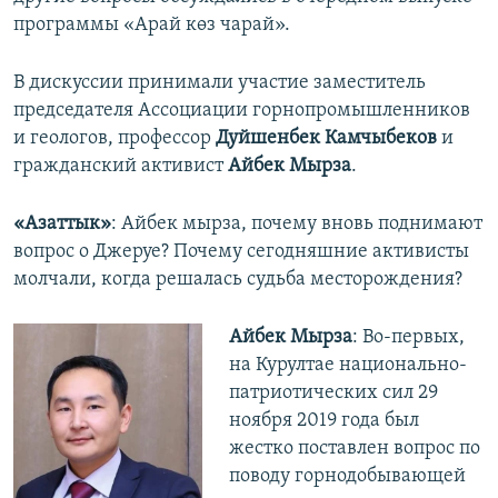
программы «Арай көз чарай».
В дискуссии принимали участие заместитель
председателя Ассоциации горнопромышленников
и геологов, профессор
Дуйшенбек Камчыбеков
и
гражданский активист
Айбек Мырза
.
«Азаттык»
: Айбек мырза, почему вновь поднимают
вопрос о Джеруе? Почему сегодняшние активисты
молчали, когда решалась судьба месторождения?
Айбек Мырза
: Во-первых,
на Курултае национально-
патриотических сил 29
ноября 2019 года был
жестко поставлен вопрос по
поводу горнодобывающей