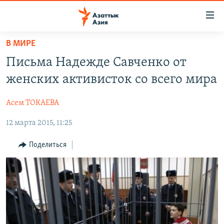
Доступность
ссылок
Вернуться
В МИРЕ
к
ЦЕНТРАЛЬНАЯ АЗИЯ
Письма Надежде Савченко от
основному
НОВОСТИ
КАЗАХСТАН
содержанию
женских активисток со всего мира
ВОЙНА В УКРАИНЕ
Вернутся
КЫРГЫЗСТАН
к
Асем ТОКАЕВА
НА ДРУГИХ ЯЗЫКАХ
УЗБЕКИСТАН
главной
12 марта 2015, 11:25
ТАДЖИКИСТАН
ҚАЗАҚША
навигации
ПОДПИШИТЕСЬ НА НАС В СОЦСЕТЯХ
Вернутся
КЫРГЫЗЧА
Поделиться
к
ЎЗБЕКЧА
поиску
ТОҶИКӢ
Все сайты РСЕ/РС
TÜRKMENÇE