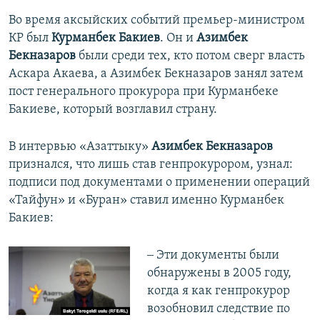
Во время аксыйских событий премьер-министром
КР был
Курманбек Бакиев
. Он и
Азимбек
Бекназаров
были среди тех, кто потом сверг власть
Аскара Акаева, а Азимбек Бекназаров занял затем
пост генерального прокурора при Курманбеке
Бакиеве, который возглавил страну.
В интервью «Азаттыку»
Азимбек
Бекназаров
признался, что лишь став генпрокурором, узнал:
подписи под документами о применении операций
«Тайфун» и «Буран» ставил именно Курманбек
Бакиев:
‒ Эти документы были
обнаружены в 2005 году,
когда я как генпрокурор
возобновил следствие по