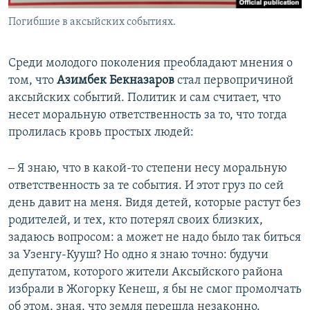
Погибшие в аксыйских событиях.
Среди молодого поколения преобладают мнения о
том, что
Азимбек Бекназаров
стал первопричиной
аксыйских событий. Политик и сам считает, что
несет моральную ответственность за то, что тогда
пролилась кровь простых людей:
‒ Я знаю, что в какой-то степени несу моральную
ответственность за те события. И этот груз по сей
день давит на меня. Видя детей, которые растут без
родителей, и тех, кто потерял своих близких,
задаюсь вопросом: а может не надо было так биться
за Узенгу-Кууш? Но одно я знаю точно: будучи
депутатом, которого жители Аксыйского района
избрали в Жогорку Кенеш, я бы не смог промолчать
об этом, зная, что земля перешла незаконно.