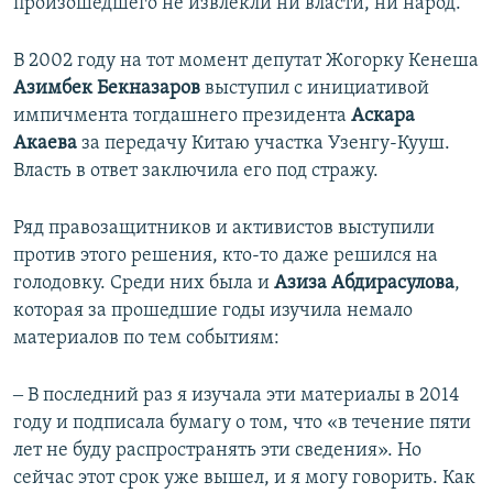
произошедшего не извлекли ни власти, ни народ.
В 2002 году на тот момент депутат Жогорку Кенеша
Азимбек
Бекназаров
выступил с инициативой
импичмента тогдашнего президента
Аскара
Акаева
за передачу Китаю участка Узенгу-Кууш.
Власть в ответ заключила его под стражу.
Ряд правозащитников и активистов выступили
против этого решения, кто-то даже решился на
голодовку. Среди них была и
Азиза Абдирасулова
,
которая за прошедшие годы изучила немало
материалов по тем событиям:
‒ В последний раз я изучала эти материалы в 2014
году и подписала бумагу о том, что «в течение пяти
лет не буду распространять эти сведения». Но
сейчас этот срок уже вышел, и я могу говорить. Как