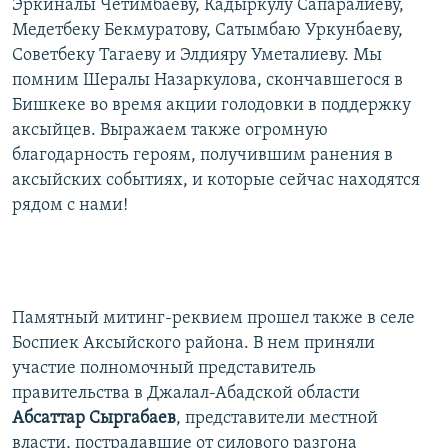
Эркиналы Четимбаеву, Кадыркулу Сапаралиеву,
Медетбеку Бекмуратову, Сатымбаю Уркунбаеву,
Советбеку Тагаеву и Элдияру Уметалиеву. Мы
помним Шералы Назаркулова, скончавшегося в
Бишкеке во время акции голодовки в поддержку
аксыйцев. Выражаем также огромную
благодарность героям, получившим ранения в
аксыйских событиях, и которые сейчас находятся
рядом с нами!
Памятный митинг-реквием прошел также в селе
Боспиек Аксыйского района. В нем приняли
участие полномочный представитель
правительства в Джалал-Абадской области
Абсаттар
Сыргабаев
, представители местной
власти, пострадавшие от силового разгона