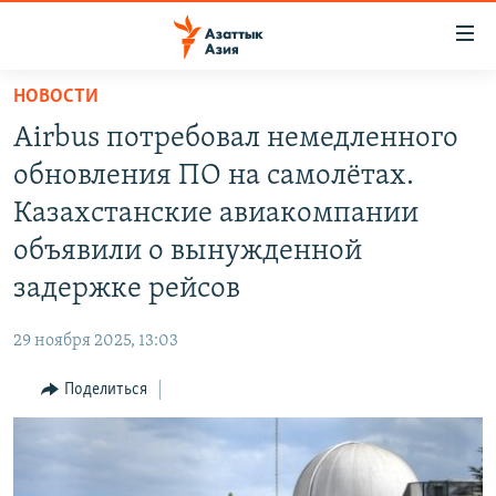
Доступность
ссылок
Вернуться
НОВОСТИ
к
ЦЕНТРАЛЬНАЯ АЗИЯ
Airbus потребовал немедленного
основному
НОВОСТИ
КАЗАХСТАН
содержанию
обновления ПО на самолётах.
ВОЙНА В УКРАИНЕ
Вернутся
КЫРГЫЗСТАН
Казахстанские авиакомпании
к
НА ДРУГИХ ЯЗЫКАХ
УЗБЕКИСТАН
объявили о вынужденной
главной
ТАДЖИКИСТАН
ҚАЗАҚША
навигации
задержке рейсов
ПОДПИШИТЕСЬ НА НАС В СОЦСЕТЯХ
Вернутся
КЫРГЫЗЧА
к
29 ноября 2025, 13:03
ЎЗБЕКЧА
поиску
Поделиться
ТОҶИКӢ
Все сайты РСЕ/РС
TÜRKMENÇE