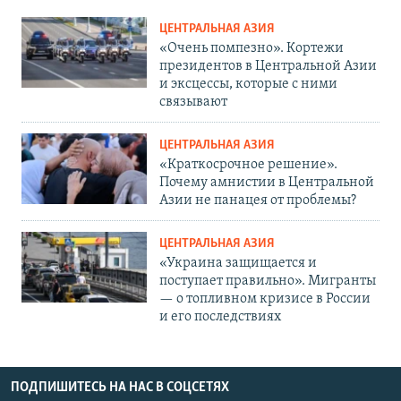
ЦЕНТРАЛЬНАЯ АЗИЯ
«Очень помпезно». Кортежи
президентов в Центральной Азии
и эксцессы, которые с ними
связывают
ЦЕНТРАЛЬНАЯ АЗИЯ
«Краткосрочное решение».
Почему амнистии в Центральной
Азии не панацея от проблемы?
ЦЕНТРАЛЬНАЯ АЗИЯ
«Украина защищается и
поступает правильно». Мигранты
— о топливном кризисе в России
и его последствиях
ПОДПИШИТЕСЬ НА НАС В СОЦСЕТЯХ