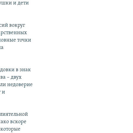
ушки и дети
сий вокруг
дарственных
новные точки
на
довки в знак
ва – двух
или недоверие
 и
влиятельной
нако вскоре
 которые