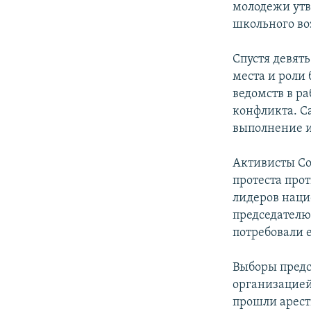
молодежи утв
школьного во
Спустя девят
места и роли
ведомств в р
конфликта. Са
выполнение и
Активисты Со
протеста про
лидеров наци
председателю
потребовали 
Выборы предс
организацией
прошли арест