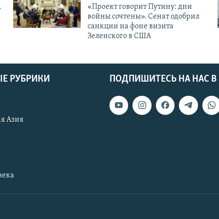
,
«Проект говорит Путину: дни
войны сочтены». Сенат одобрил
санкции на фоне визита
Зеленского в США
Е РУБРИКИ
ПОДПИШИТЕСЬ НА НАС В
я Азия
века