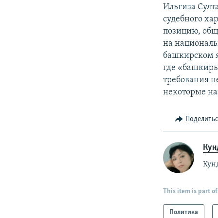
Ильгиза Султ
судебного ха
позицию, общ
на националь
башкирском я
где «башкиры
требования 
некоторые на
Поделить
Кун
Кун
This item is part of
Политика