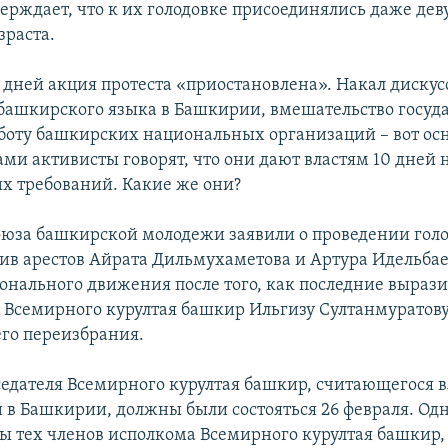
ерждает, что к их голодовке присоединялись даже дев
зраста.
ь дней акция протеста «приостановлена». Накал дискус
 башкирского языка в Башкирии, вмешательство госу
аботу башкирских национальных организаций – вот ос
ми активисты говорят, что они дают властям 10 дней 
х требований. Какие же они?
юза башкирской молодежи заявили о проведении голо
тив арестов Айрата Дильмухаметова и Артура Идельбае
онального движения после того, как последние выраз
 Всемирного курултая башкир Ильгизу Султанмуратову
его переизбрания.
едателя Всемирного курултая башкир, считающегося 
 в Башкирии, должны были состояться 26 февраля. Од
ы тех членов исполкома Всемирного курултая башкир,