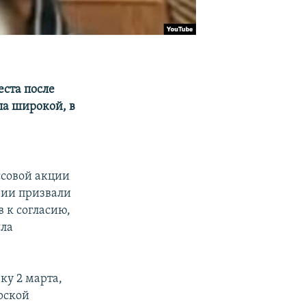
ста после
ла широкой, в
ссовой акции
рии призвали
 к согласию,
ыла
ку 2 марта,
рской