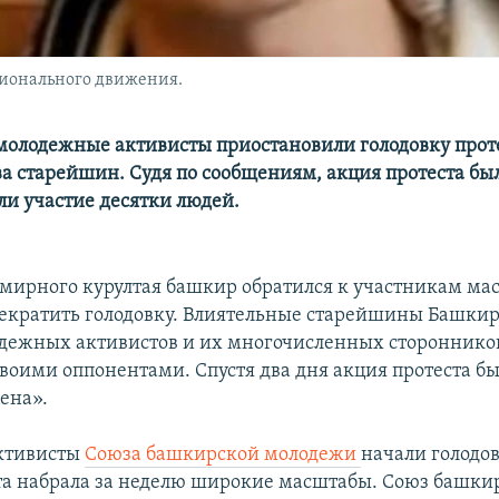
ционального движения.
олодежные активисты приостановили голодовку проте
а старейшин. Судя по сообщениям, акция протеста бы
и участие десятки людей.
мирного курултая башкир обратился к участникам ма
рекратить голодовку. Влиятельные старейшины Башки
одежных активистов и их многочисленных сторонников
своими оппонентами. Спустя два дня акция протеста б
ена».
ктивисты
Союза башкирской молодежи
начали голодов
та набрала за неделю широкие масштабы. Союз башки