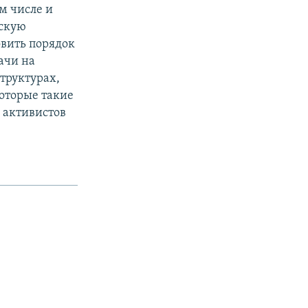
м числе и
нскую
овить порядок
ачи на
труктурах,
оторые такие
 активистов