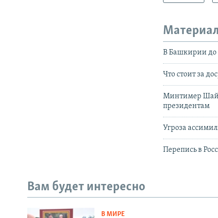
Материал
В Башкирии до 
Что стоит за д
Минтимер Шайм
президентам
Угроза ассимил
Перепись в Рос
Вам будет интересно
В МИРЕ