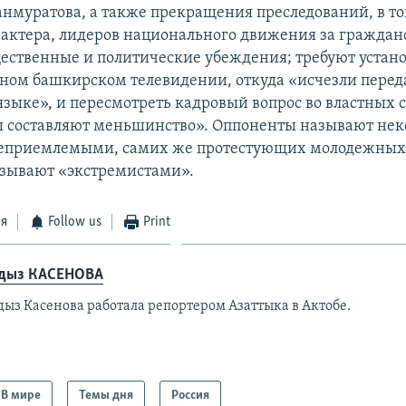
анмуратова, а также прекращения преследований, в то
рактера, лидеров национального движения за гражда
ественные и политические убеждения; требуют устан
ном башкирском телевидении, откуда «исчезли перед
зыке», и пересмотреть кадровый вопрос во властных с
 составляют меньшинство». Оппоненты называют нек
неприемлемыми, самих же протестующих молодежных
зывают «экстремистами».
ся
Follow us
Print
дыз КАСЕНОВА
дыз Касенова работала репортером Азаттыка в Актобе.
В мире
Темы дня
Россия