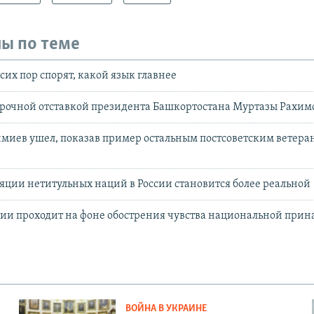
ы по теме
сих пор спорят, какой язык главнее
осрочной отставкой президента Башкортостана Муртазы Рахим
иев ушел, показав пример остальным постсоветским ветера
яции нетитульных наций в России становится более реальной
сии проходит на фоне обострения чувства национальной при
ВОЙНА В УКРАИНЕ