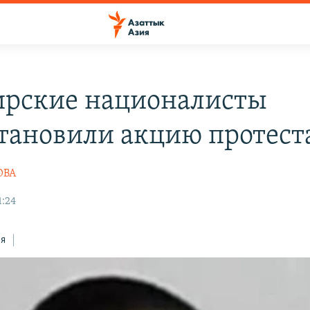
рские националисты
тановили акцию протест
ОВА
1:24
ся