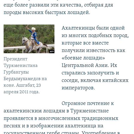
еще более развили эти качества, отбирая для
породы высоких быстрых лошадей.
Ахалтекинцы были одной
из многих подобных пород,
которые все вместе
получили известность как
«боевые лошади»
Президент
Центральной Азии. Их
Туркменистана
Гурбангулы
старались заполучить и
Бердымухамедов на
соседи, включая китайских
коне. Ашгабат, 23
императоров.
апреля 2011 года.
Огромное почтение к
ахалтекинским лошадям в Туркменистане
проявляется в многочисленных традиционных
песнях и в изображении ахалтекинца на
государственном гербе страны. Употребление в