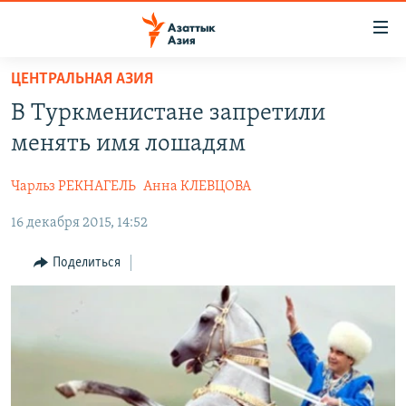
Доступность
ссылок
Вернуться
ЦЕНТРАЛЬНАЯ АЗИЯ
к
ЦЕНТРАЛЬНАЯ АЗИЯ
В Туркменистане запретили
основному
НОВОСТИ
КАЗАХСТАН
содержанию
менять имя лошадям
ВОЙНА В УКРАИНЕ
Вернутся
КЫРГЫЗСТАН
к
Чарльз РЕКНАГЕЛЬ
Анна КЛЕВЦОВА
НА ДРУГИХ ЯЗЫКАХ
УЗБЕКИСТАН
главной
16 декабря 2015, 14:52
ТАДЖИКИСТАН
ҚАЗАҚША
навигации
ПОДПИШИТЕСЬ НА НАС В СОЦСЕТЯХ
Вернутся
КЫРГЫЗЧА
Поделиться
к
ЎЗБЕКЧА
поиску
ТОҶИКӢ
Все сайты РСЕ/РС
TÜRKMENÇE