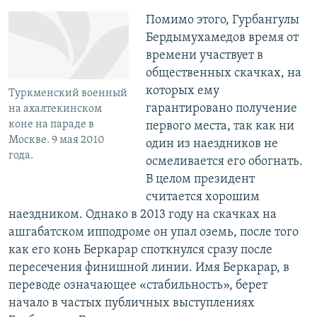
Помимо этого, Гурбангулы
Бердымухамедов время от
времени участвует в
общественных скачках, на
которых ему
Туркменский военный
гарантировано получение
на ахалтекинском
коне на параде в
первого места, так как ни
Москве. 9 мая 2010
один из наездников не
года.
осмеливается его обогнать.
В целом президент
считается хорошим
наездником. Однако в 2013 году на скачках на
ашгабатском ипподроме он упал оземь, после того
как его конь Беркарар споткнулся сразу после
пересечения финишной линии. Имя Беркарар, в
переводе означающее «стабильность», берет
начало в частых публичных выступлениях