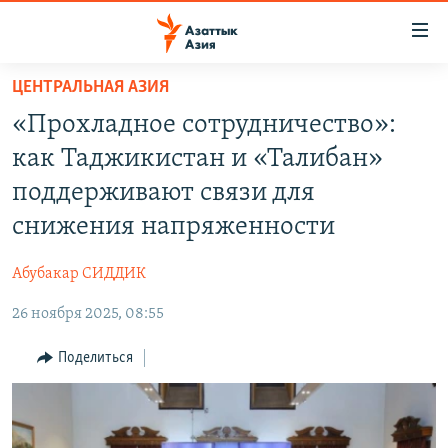
Доступность
ссылок
Вернуться
ЦЕНТРАЛЬНАЯ АЗИЯ
к
ЦЕНТРАЛЬНАЯ АЗИЯ
«Прохладное сотрудничество»:
основному
НОВОСТИ
КАЗАХСТАН
содержанию
как Таджикистан и «Талибан»
ВОЙНА В УКРАИНЕ
Вернутся
КЫРГЫЗСТАН
поддерживают связи для
к
НА ДРУГИХ ЯЗЫКАХ
УЗБЕКИСТАН
снижения напряженности
главной
ТАДЖИКИСТАН
ҚАЗАҚША
навигации
ПОДПИШИТЕСЬ НА НАС В СОЦСЕТЯХ
Абубакар СИДДИК
Вернутся
КЫРГЫЗЧА
к
26 ноября 2025, 08:55
ЎЗБЕКЧА
поиску
Поделиться
ТОҶИКӢ
Все сайты РСЕ/РС
TÜRKMENÇE