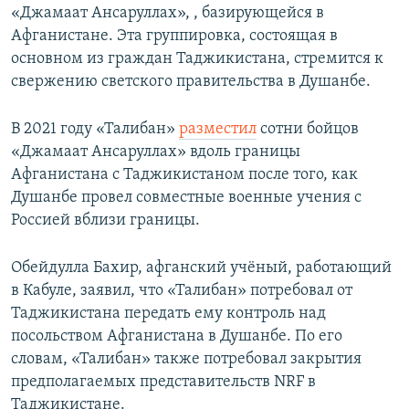
«Джамаат Ансаруллах», , базирующейся в
Афганистане. Эта группировка, состоящая в
основном из граждан Таджикистана, стремится к
свержению светского правительства в Душанбе.
В 2021 году «Талибан»
разместил
сотни бойцов
«Джамаат Ансаруллах» вдоль границы
Афганистана с Таджикистаном после того, как
Душанбе провел совместные военные учения с
Россией вблизи границы.
Обейдулла Бахир, афганский учёный, работающий
в Кабуле, заявил, что «Талибан» потребовал от
Таджикистана передать ему контроль над
посольством Афганистана в Душанбе. По его
словам, «Талибан» также потребовал закрытия
предполагаемых представительств NRF в
Таджикистане.