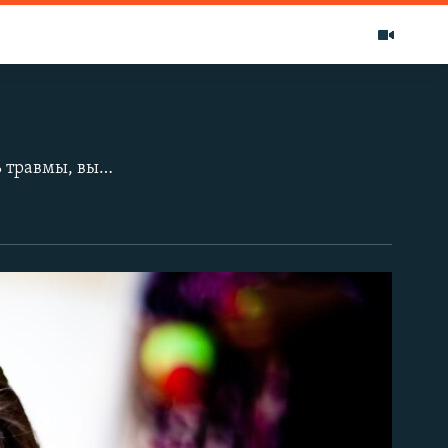
Для сотен афганских детей Кабульская цирковая школа - это способ пережить травмы, вызванные войной и бедностью. Изучение таких цирковых дисциплин, как акробатика или жонглирование, помогает детям приобрести уверенность в себе и научиться работать в команде. В проекте, который существует с 2002 года в основном на пожертвования из-за рубежа, участвуют около 300 детей. Многие из воспитанников школы - сироты. Проект оказался настолько популярным, что сейчас филиалы школы открыты уже в семи афганских провинциях.