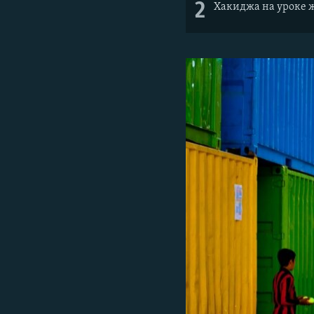
2
Хакиджа на уроке 