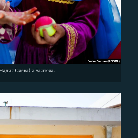
Надия (слева) и Басгюла.