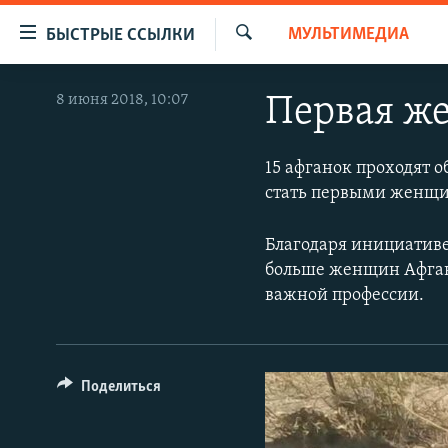
Доступность
МУЛЬТИМЕДИА
БЫСТРЫЕ ССЫЛКИ
ссылок
Искать
Вернуться
ЦЕНТРАЛЬНАЯ АЗИЯ
8 июня 2018, 10:07
Первая же
к
НОВОСТИ
КАЗАХСТАН
основному
содержанию
ВОЙНА В УКРАИНЕ
КЫРГЫЗСТАН
15 афганок проходят 
Вернутся
стать первыми женщи
НА ДРУГИХ ЯЗЫКАХ
УЗБЕКИСТАН
к
главной
ТАДЖИКИСТАН
ҚАЗАҚША
Благодаря инициативе
навигации
больше женщин Афгани
КЫРГЫЗЧА
Вернутся
важной профессии.
к
ЎЗБЕКЧА
поиску
ТОҶИКӢ
TÜRKMENÇE
Поделиться