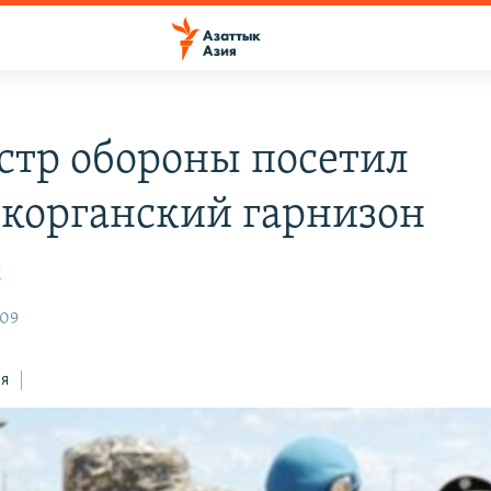
тр обороны посетил
корганский гарнизон
К
:09
ся