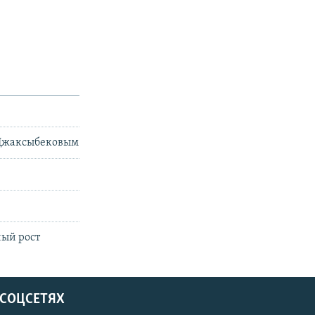
 Джаксыбековым
ный рост
 СОЦСЕТЯХ