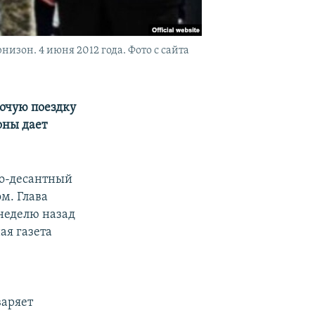
зон. 4 июня 2012 года. Фото с сайта
очую поездку
оны дает
но-десантный
м. Глава
 неделю назад
ая газета
е
варяет