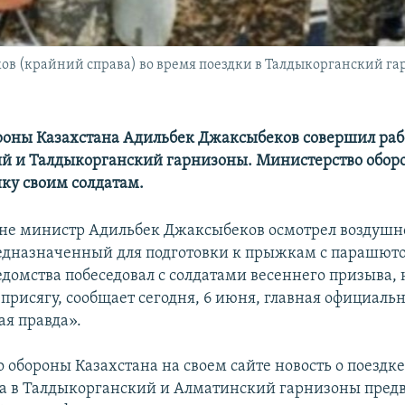
 (крайний справа) во время поездки в Талдыкорганский гарни
оны Казахстана Адильбек Джаксыбеков совершил раб
й и Талдыкорганский гарнизоны. Министерство обор
ку своим солдатам.
не министр Адильбек Джаксыбеков осмотрел воздуш
едназначенный для подготовки к прыжкам с парашюто
едомства побеседовал с солдатами весеннего призыва,
рисягу, сообщает сегодня, 6 июня, главная официальн
ая правда».
 обороны Казахстана на своем сайте новость о поездк
 в Талдыкорганский и Алматинский гарнизоны пред