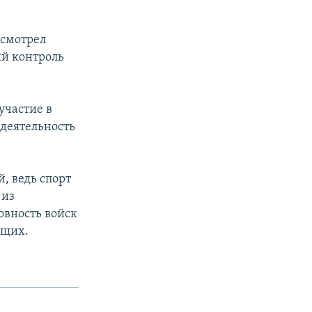
осмотрел
ый контроль
участие в
 деятельность
, ведь спорт
 из
овность войск
ащих.