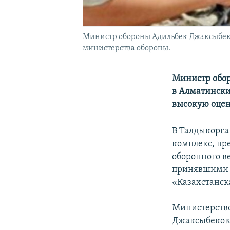
Министр обороны Адильбек Джаксыбеков
министерства обороны.
Министр обор
в Алматински
высокую оцен
В Талдыкорга
комплекс, пр
оборонного в
принявшими п
«Казахстанск
Министерство
Джаксыбекова