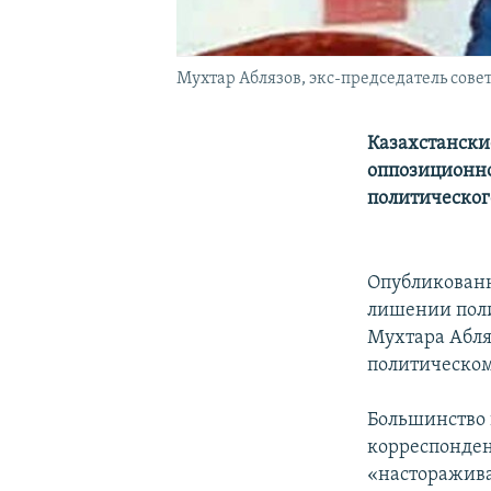
Мухтар Аблязов, экс-председатель сове
Казахстанск
оппозиционно
политическог
Опубликованн
лишении поли
Мухтара Абляз
политическом
Большинство 
корреспонден
«насторажива