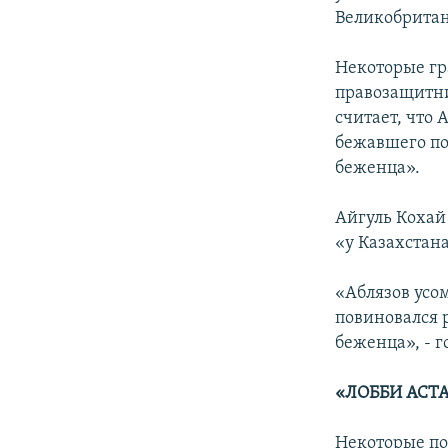
Великобритан
Некоторые гр
правозащитни
считает, что
бежавшего по
беженца».
Айгуль Кохай 
«у Казахстан
«Аблязов усо
повиновался 
беженца», - г
«ЛОББИ АСТ
Некоторые по