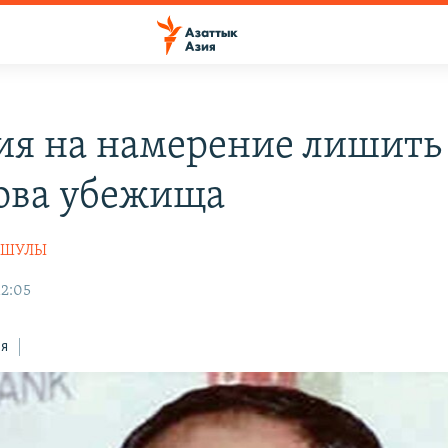
ия на намерение лишить
ова убежища
АШУЛЫ
12:05
ся