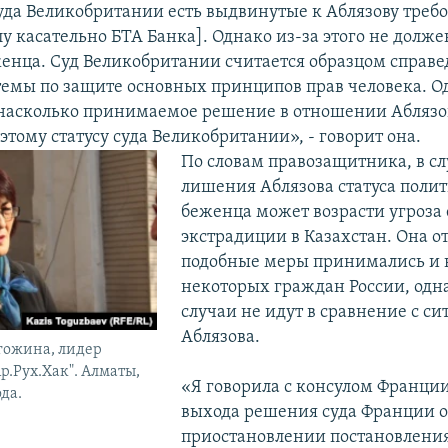
суда Великобритании есть выдвинутые к Аблязову треб
у касательно БТА Банка]. Однако из-за этого не долж
еженца. Суд Великобритании считается образцом справ
темы по защите основных принципов прав человека. Од
 насколько принимаемое решение в отношении Аблязо
 этому статусу суда Великобритании», - говорит она.
По словам правозащитника, в сл
лишения Аблязова статуса поли
беженца может возрасти угроза 
экстрадиции в Казахстан. Она от
подобные меры принимались и 
некоторых граждан России, одн
случаи не идут в сравнение с с
Аблязова.
гожина, лидер
р.Рух.Хак". Алматы,
«Я говорила с консулом Франци
ода.
выхода решения суда Франции о
приостановлении постановления