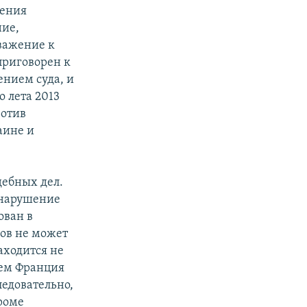
шения
ние,
важение к
приговорен к
ением суда, и
 лета 2013
ротив
аине и
дебных дел.
ь нарушение
ован в
зов не может
аходится не
тем Франция
ледовательно,
кроме