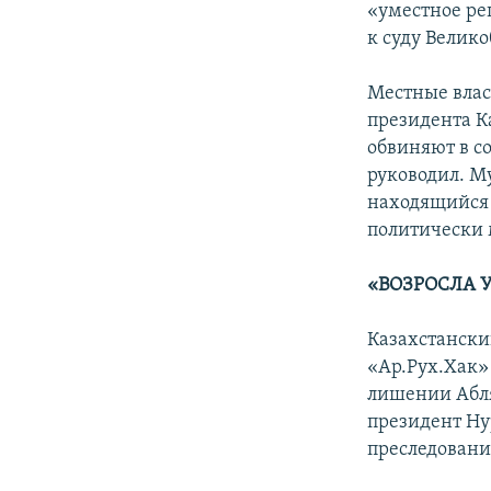
«уместное ре
к суду Велик
Местные влас
президента К
обвиняют в с
руководил. Му
находящийся 
политически
«ВОЗРОСЛА 
Казахстански
«Ар.Рух.Хак»
лишении Абля
президент Ну
преследовани