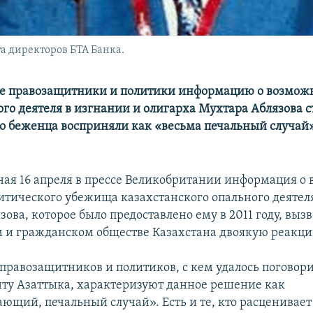
та директоров БТА Банка.
ие правозащитники и политики информацию о возмо
го деятеля в изгнании и олигарха Мухтара Аблязова с
о беженца восприняли как «весьма печальный случай»
ая 16 апреля в прессе Великобритании информация о
тического убежища казахстанского опального деятеля
ова, которое было предоставлено ему в 2011 году, вызв
 и гражданском обществе Казахстана двоякую реакци
правозащитников и политиков, с кем удалось поговор
ту Азаттыка, характеризуют данное решение как
ющий, печальный случай». Есть и те, кто расценивает 