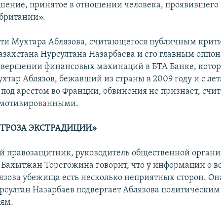
шение, принятое в отношении человека, проявившего
обритании».
ти Мухтара Аблязова, считающегося публичным кри
азахстана Нурсултана Назарбаева и его главным оппо
овершении финансовых махинаций в БТА Банке, кото
хтар Аблязов, бежавший из страны в 2009 году и с лет
под арестом во Франции, обвинения не признает, счит
 мотивированными.
УГРОЗА ЭКСТРАДИЦИИ»
й правозащитник, руководитель общественной орган
 Бахытжан Торегожина говорит, что у информации о 
зова убежища есть несколько неприятных сторон. Она
рсултан Назарбаев подвергает Аблязова политическим
ям.