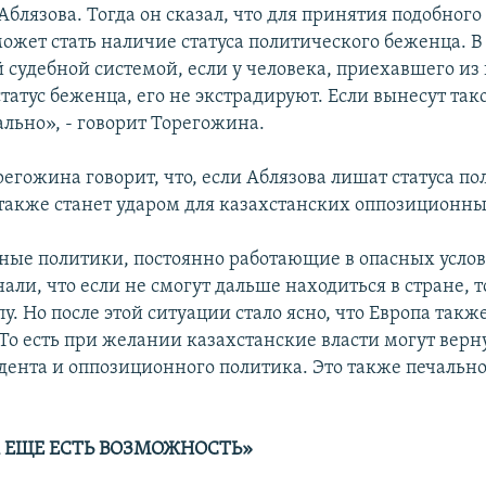
Аблязова. Тогда он сказал, что для принятия подобног
ожет стать наличие статуса политического беженца. В
й судебной системой, если у человека, приехавшего из
статус беженца, его не экстрадируют. Если вынесут та
ально», - говорит Торегожина.
егожина говорит, что, если Аблязова лишат статуса по
 также станет ударом для казахстанских оппозиционны
ые политики, постоянно работающие в опасных услов
али, что если не смогут дальше находиться в стране, т
пу. Но после этой ситуации стало ясно, что Европа такж
 То есть при желании казахстанские власти могут верн
дента и оппозиционного политика. Это также печально»
.
А ЕЩЕ ЕСТЬ ВОЗМОЖНОСТЬ»