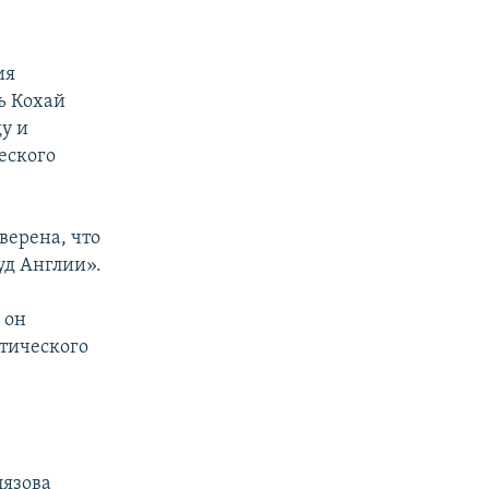
ия
ь Кохай
у и
еского
уверена, что
уд Англии».
 он
итического
лязова