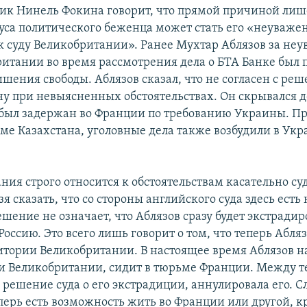
к Нинель Фокина говорит, что прямой причиной ли
туса политического беженца может стать его «неуваже
к суду Великобритании». Ранее Мухтар Аблязов за неу
ритании во время рассмотрения дела о БТА Банке был 
шения свободы. Аблязов сказал, что не согласен с реш
ну при невыясненных обстоятельствах. Он скрывался до
е был задержан во Франции по требованию Украины. П
оме Казахстана, уголовные дела также возбудили в Укр
ния строго относится к обстоятельствам касательно су
я сказать, что со стороны английского суда здесь ест
ешение не означает, что Аблязов сразу будет экстрадир
оссию. Это всего лишь говорит о том, что теперь Абля
итории Великобритании. В настоящее время Аблязов н
и Великобритании, сидит в тюрьме Франции. Между 
решение суда о его экстрадиции, аннулировала его. С
еперь есть возможность жить во Франции или другой, 