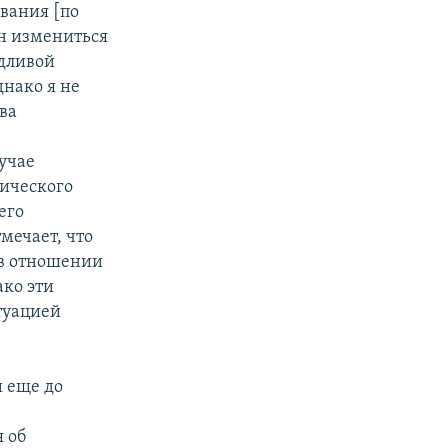
ования [по
ен измениться
едливой
нако я не
ва
учае
тического
его
мечает, что
в отношении
ако эти
итуацией
и еще до
 об