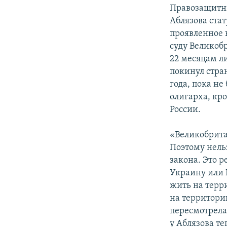
Правозащитни
Аблязова ста
проявленное 
суду Великоб
22 месяцам ли
покинул стра
года, пока н
олигарха, кр
России.
«Великобрита
Поэтому нельз
закона. Это р
Украину или Р
жить на терр
на территори
пересмотрела 
у Аблязова т