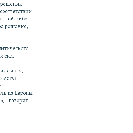
о решения
 соответствии
 какой-либо
кое решение,
литического
х сил.
иях и под
о могут
е
уть из Европы
, - говорит