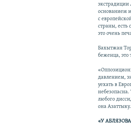
экстрадиции 
основанием м
с европейско
страны, есть 
это очень печ
Бахытжан Тор
беженца, это
«Оппозиционн
давлением, зн
уехать в Евро
небезопасна.
любого дисси
она Азаттыку
«У АБЛЯЗОВ