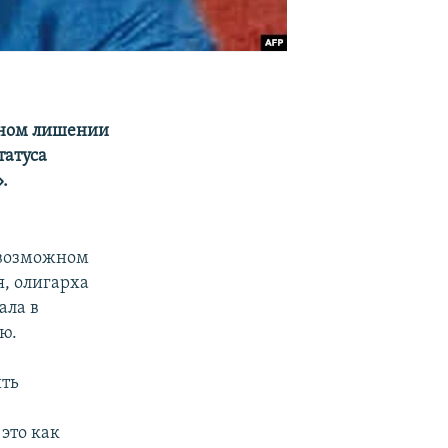
жном лишении
татуса
.
 возможном
, олигарха
ала в
ю.
ить
это как