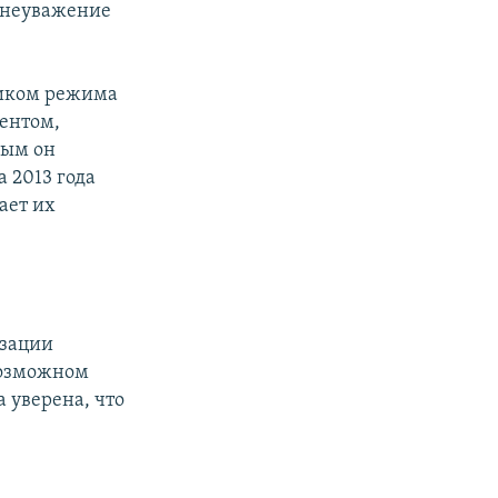
 неуважение
тиком режима
нентом,
рым он
а 2013 года
ает их
изации
возможном
 уверена, что