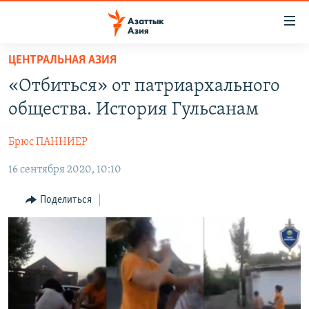
Доступность
ссылок
Вернуться
ЦЕНТРАЛЬНАЯ АЗИЯ
к
ЦЕНТРАЛЬНАЯ АЗИЯ
«Отбиться» от патриархального
основному
НОВОСТИ
КАЗАХСТАН
содержанию
общества. История Гульсанам
ВОЙНА В УКРАИНЕ
Вернутся
КЫРГЫЗСТАН
к
Брюс ПАННИЕР
НА ДРУГИХ ЯЗЫКАХ
УЗБЕКИСТАН
главной
16 сентября 2020, 10:10
ТАДЖИКИСТАН
ҚАЗАҚША
навигации
ПОДПИШИТЕСЬ НА НАС В СОЦСЕТЯХ
Вернутся
КЫРГЫЗЧА
Поделиться
к
ЎЗБЕКЧА
поиску
ТОҶИКӢ
Все сайты РСЕ/РС
TÜRKMENÇE