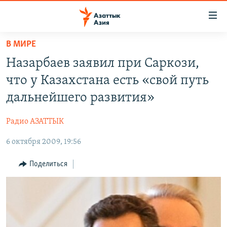
Доступность
ссылок
Вернуться
В МИРЕ
к
ЦЕНТРАЛЬНАЯ АЗИЯ
Назарбаев заявил при Саркози,
основному
НОВОСТИ
КАЗАХСТАН
содержанию
что у Казахстана есть «свой путь
ВОЙНА В УКРАИНЕ
Вернутся
КЫРГЫЗСТАН
дальнейшего развития»
к
НА ДРУГИХ ЯЗЫКАХ
УЗБЕКИСТАН
главной
Радио АЗАТТЫК
ТАДЖИКИСТАН
ҚАЗАҚША
навигации
ПОДПИШИТЕСЬ НА НАС В СОЦСЕТЯХ
Вернутся
6 октября 2009, 19:56
КЫРГЫЗЧА
к
ЎЗБЕКЧА
Поделиться
поиску
ТОҶИКӢ
Все сайты РСЕ/РС
TÜRKMENÇE