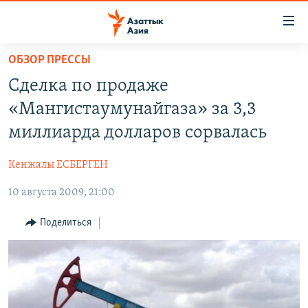
Доступность
ссылок
Вернуться
ОБЗОР ПРЕССЫ
к
ЦЕНТРАЛЬНАЯ АЗИЯ
Сделка по продаже
основному
НОВОСТИ
КАЗАХСТАН
содержанию
«Мангистаумунайгаза» за 3,3
ВОЙНА В УКРАИНЕ
Вернутся
КЫРГЫЗСТАН
миллиарда долларов сорвалась
к
НА ДРУГИХ ЯЗЫКАХ
УЗБЕКИСТАН
главной
Кенжалы ЕСБЕРГЕН
ТАДЖИКИСТАН
ҚАЗАҚША
навигации
ПОДПИШИТЕСЬ НА НАС В СОЦСЕТЯХ
Вернутся
10 августа 2009, 21:00
КЫРГЫЗЧА
к
ЎЗБЕКЧА
Поделиться
поиску
ТОҶИКӢ
Все сайты РСЕ/РС
TÜRKMENÇE