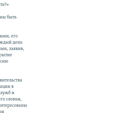
ять?»
жны быть
ыми, его
 аждый день
ми, заявив,
крытие
рсию
вительства
уации в
служб и
го словам,
аинтересованы
ня