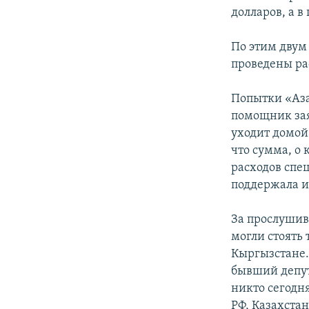
долларов, а в
По этим двум
проведены ра
Попытки «Аза
помощник зая
уходит домой
что сумма, о 
расходов спе
поддержала и 
За прослушив
могли стоять
Кыргызстане.
бывший депут
никто сегодня
РФ, Казахста