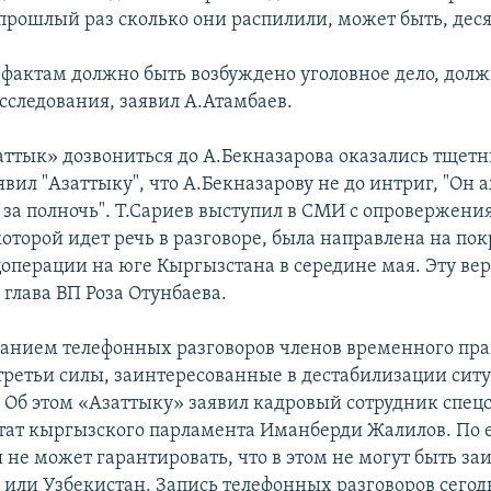
 прошлый раз сколько они распилили, может быть, дес
 фактам должно быть возбуждено уголовное дело, дол
сследования, заявил А.Атамбаев.
ттык» дозвониться до А.Бекназарова оказались тщетн
вил "Азаттыку", что А.Бекназарову не до интриг, "Он
 за полночь". Т.Сариев выступил в СМИ с опровержения
которой идет речь в разговоре, была направлена на по
цоперации на юге Кыргызстана в середине мая. Эту ве
глава ВП Роза Отунбаева.
анием телефонных разговоров членов временного пра
 третьи силы, заинтересованные в дестабилизации сит
 Об этом «Азаттыку» заявил кадровый сотрудник спец
ат кыргызского парламента Иманберди Жалилов. По е
 не может гарантировать, что в этом не могут быть з
н или Узбекистан. Запись телефонных разговоров сегод