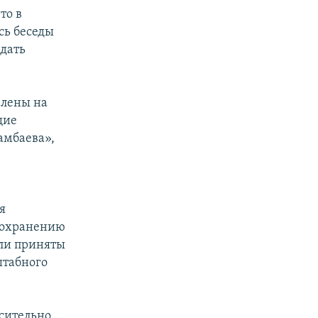
то в
сь беседы
дать
влены на
щие
амбаева»,
я
сохранению
ыли приняты
штабного
осительно