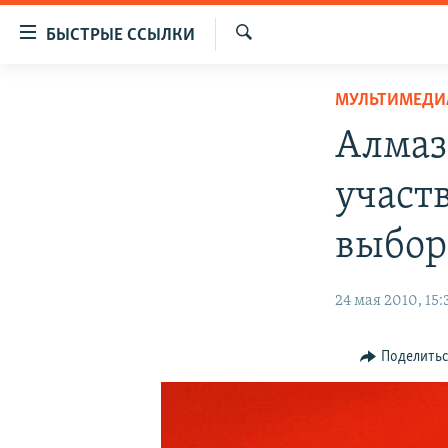
Доступность
БЫСТРЫЕ ССЫЛКИ
ссылок
Искать
Вернуться
ЦЕНТРАЛЬНАЯ АЗИЯ
МУЛЬТИМЕДИ
к
НОВОСТИ
КАЗАХСТАН
основному
Алмаз
содержанию
ВОЙНА В УКРАИНЕ
КЫРГЫЗСТАН
Вернутся
участ
НА ДРУГИХ ЯЗЫКАХ
УЗБЕКИСТАН
к
главной
ТАДЖИКИСТАН
ҚАЗАҚША
выбор
навигации
КЫРГЫЗЧА
Вернутся
24 мая 2010, 15:
к
ЎЗБЕКЧА
поиску
ТОҶИКӢ
Поделить
TÜRKMENÇE