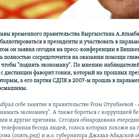
авы временного правительства Кыргызстана А.Атамб
 баллотироваться в президенты и участвовать в парла
этом он заявил сегодня на пресс-конференции в Бишкек
дь полностью сосредоточится на оказании помощи глав
, чтобы "поднять экономику". По мнению наблюдателей
т с дистанции фаворит гонки, который на прошлых пр
вторым, а его партия СДПК в 2007-м прошла в парламен
госмашины.
брал себе занятие в правительстве Розы Отунбаевой - 
днимать экономику". А также бороться с коррупцией бе
алии и другие причины. Сегодня обнародована очередн
 телефонная беседа людей, голоса которых похожи на 
ова (опять,ред) и и.о. губернатора Джалал-Абадской о