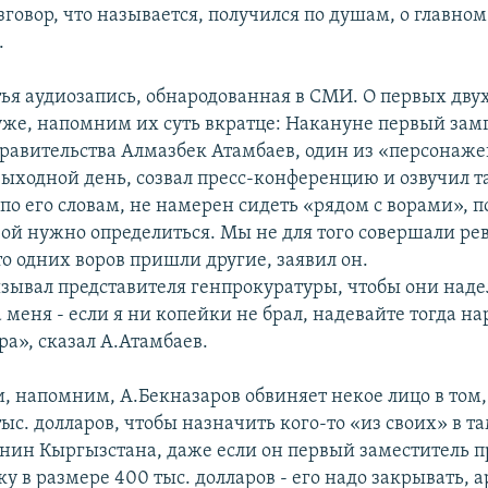
зговор, что называется, получился по душам, о главном
.
тья аудиозапись, обнародованная в СМИ. О первых дву
уже, напомним их суть вкратце: Накануне первый зам
равительства Алмазбек Атамбаев, один из «персонаже
выходной день, созвал пресс-конференцию и озвучил т
по его словам, не намерен сидеть «рядом с ворами», п
вой нужно определиться. Мы не для того совершали р
о одних воров пришли другие, заявил он.
ызывал представителя генпрокуратуры, чтобы они над
меня - если я ни копейки не брал, надевайте тогда н
ра», сказал А.Атамбаев.
, напомним, А.Бекназаров обвиняет некое лицо в том, 
тыс. долларов, чтобы назначить кого-то «из своих» в 
нин Кыргызстана, даже если он первый заместитель п
ку в размере 400 тыс. долларов - его надо закрывать, а