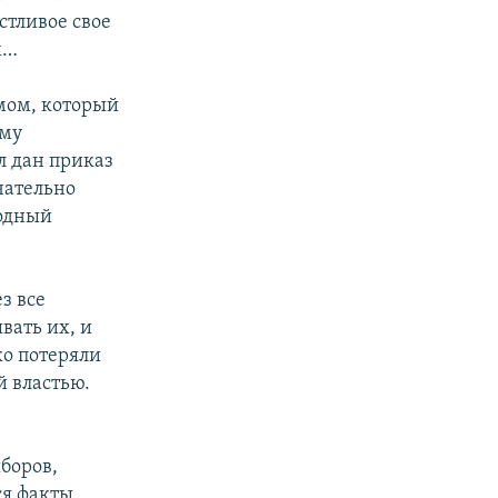
стливое свое
х…
мом, который
ому
л дан приказ
чательно
родный
з все
вать их, и
ко потеряли
й властью.
боров,
ся факты