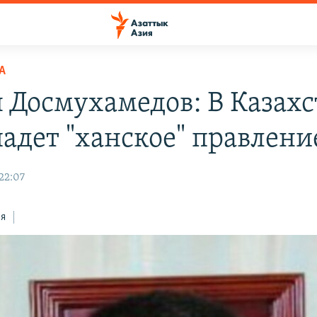
А
 Досмухамедов: В Казахс
падет "ханское" правлени
22:07
ся