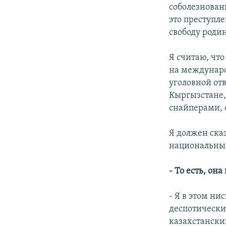
соболезнован
это преступле
свободу роди
Я считаю, чт
на междунаро
уголовной от
Кыргызстане,
снайперами, 
Я должен ска
национальный
- То есть, он
- Я в этом н
деспотически
казахстански