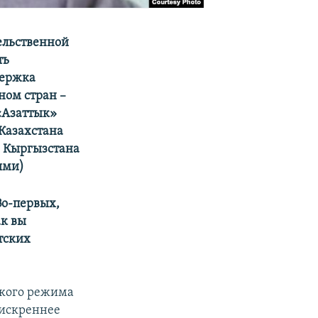
ельственной
ть
держка
ном стран –
«Азаттык»
Казахстана
а Кыргызстана
ями)
Во-первых,
ак вы
тских
ского режима
 искреннее