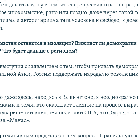
бен давать взятку и платить за репрессивный аппарат,
бое инокомыслие, рано или поздно, даже через такой 
тизма и авторитаризма тяга человека к свободе, к де
т.
гызстан останется в изоляции? Выживет ли демократи
? Что будет дальше с регионом?
 выступил с заявлением с тем, чтобы призвать демокр
альной Азии, Россию поддержать народную революцию
.
то даже здесь, находясь в Вашингтоне, я неоднократно
иками и теми, кто оказывает влияние на процесс выра
ных решений внешней политики США, что Кыргызстан
аза «Манас».
примитивным представлением вопроса. Правильную 