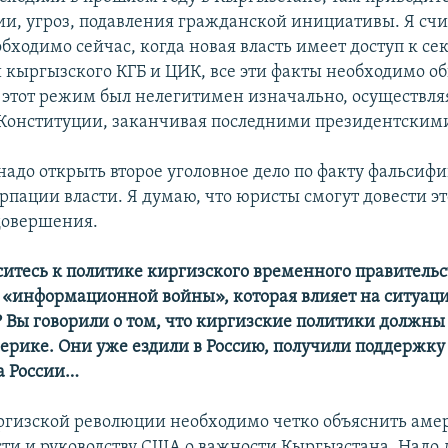
и, угроз, подавления гражданской инициативы. Я счит
обходимо сейчас, когда новая власть имеет доступ к с
 кыргызского КГБ и ЦИК, все эти факты необходимо об
о этот режим был нелегитимен изначально, осуществл
Конституции, заканчивая последними президентским
 надо открыть второе уголовное дело по факту фальсиф
рпации власти. Я думаю, что юристы смогут довести эт
довершения.
оситесь к политике киргизского временного правительс
 «информационной войны», которая влияет на ситуац
 Вы говорили о том, что киргизские политики должны
ерике. Они уже ездили в Россию, получили поддержку
а России…
ргизской революции необходимо четко объяснить ам
ти и руководству США о важности Кыргызстана. Надо 