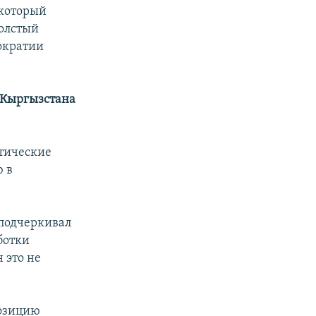
 который
толстый
мократии
я Кыргызстана
атические
 в
 подчеркивал
ботки
 это не
позицию