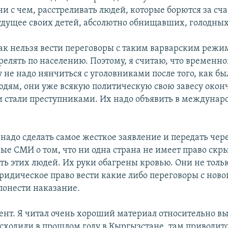
и с чем, расстреливать людей, которые борются за сча
будущее своих детей, абсолютно обнищавших, голодны
ак нельзя вести переговоры с таким варварским режи
релять по населению. Поэтому, я считаю, что временн
 не надо нянчиться с уголовниками после того, как бы
людям, они уже всякую политическую свою завесу окон
и стали преступниками. Их надо объявить в междуна
 надо сделать самое жесткое заявление и передать чере
е СМИ о том, что ни одна страна не имеет право скры
ть этих людей. Их руки обагрены кровью. Они не толь
ридическое право вести какие либо переговоры с ново
онести наказание.
ент. Я читал очень хороший материал относительно вы
сходили в прошлом году в Кыргызстане, там приводит