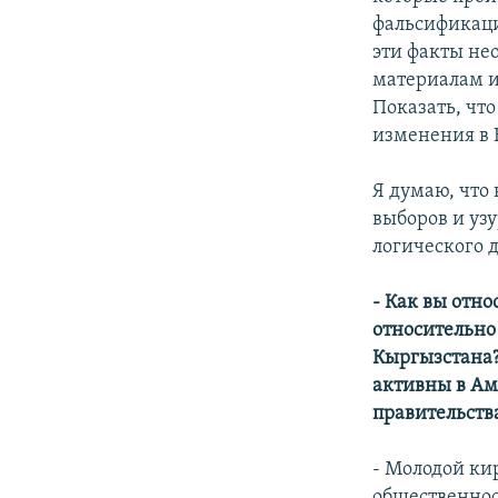
фальсификаци
эти факты не
материалам и
Показать, чт
изменения в 
Я думаю, что
выборов и узу
логического 
- Как вы отн
относительно
Кыргызстана?
активны в Ам
правительств
- Молодой ки
общественнос