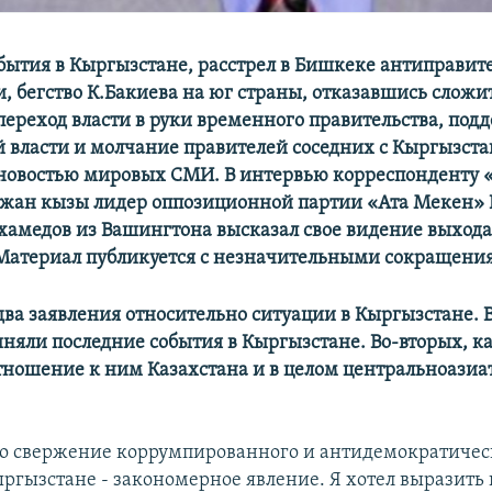
бытия в Кыргызстане, расстрел в Бишкеке антиправит
, бегство К.Бакиева на юг страны, отказавшись сложи
переход власти в руки временного правительства, под
 власти и молчание правителей соседних с Кыргызста
 новостью мировых СМИ. В интервью корреспонденту 
жан кызы лидер оппозиционной партии «Ата Мекен» 
амедов из Вашингтона высказал свое видение выход
(Материал публикуется с незначительными сокращени
 два заявления относительно ситуации в Кыргызстане. 
иняли последние события в Кыргызстане. Во-вторых, к
тношение к ним Казахстана и в целом центральноазиа
что свержение коррумпированного и антидемократиче
ыргызстане - закономерное явление. Я хотел выразить