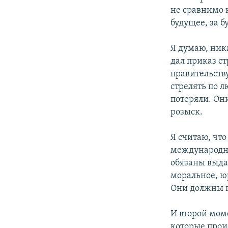
не сравнимо н
будущее, за 
Я думаю, ник
дал приказ ст
правительству
стрелять по 
потеряли. Он
розыск.
Я считаю, что
международны
обязаны выда
моральное, ю
Они должны п
И второй мом
которые прои