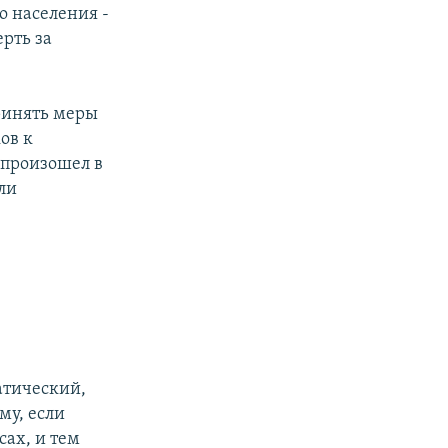
о населения -
ерть за
ринять меры
ов к
 произошел в
ли
атический,
му, если
ах, и тем