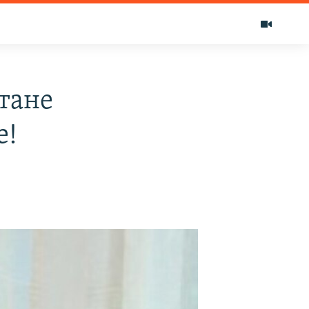
тане
е!