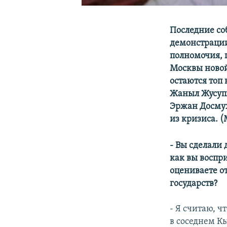
Последние со
демонстрации
полномочия, 
Москвы новой
остаются топ
Жаныл Жусуп
Эржан Досмух
из кризиса. 
- Вы сделали
как вы воспр
оцениваете о
государств?
- Я считаю, 
в соседнем К