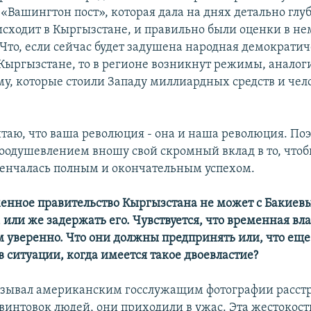
 «Вашингтон пост», которая дала на днях детально глу
оисходит в Кыргызстане, и правильно были оценки в не
 Что, если сейчас будет задушена народная демократи
Кыргызстане, то в регионе возникнут режимы, анало
у, которые стоили Западу миллиардных средств и чел
итаю, что ваша революция - она и наша революция. Поэ
оодушевлением вношу свой скромный вклад в то, чтоб
енчалась полным и окончательным успехом.
енное правительство Кыргызстана не может с Бакиев
 или же задержать его. Чувствуется, что временная вла
ем уверенно. Что они должны предпринять или, что еще
 ситуации, когда имеется такое двоевластие?
казывал американским госслужащим фотографии расст
винтовок людей, они приходили в ужас. Эта жестокост