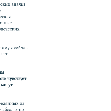
бокий анализ
м
ческая
гичные
овеческих
тому я сейчас
ы эта
ым
сть чувствует
 могут
релянных из
ь абсолютно