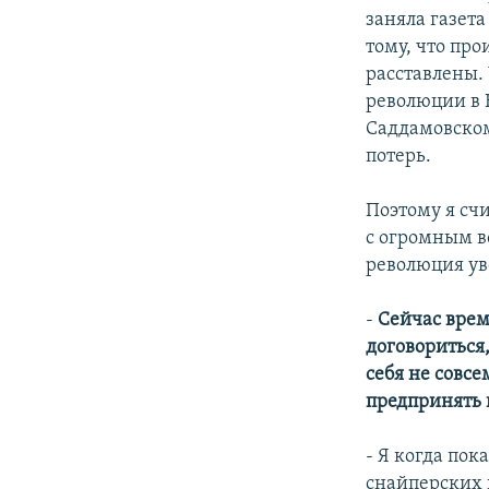
заняла газета
тому, что пр
расставлены.
революции в 
Саддамовском
потерь.
Поэтому я сч
с огромным в
революция ув
-
Сейчас врем
договориться,
себя не совс
предпринять в
- Я когда по
снайперских 