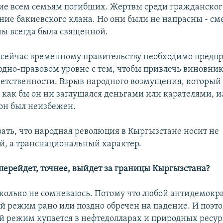
ие всем семьям погибших. Жертвы среди гражданског
ние бакиевского клана. Но они были не напрасны - см
ны всегда была священной.
о сейчас временному правительству необходимо предп
дно-правовом уровне с тем, чтобы привлечь виновник
ветственности. Взрыв народного возмущения, который
 как бы он ни заглушался деньгами или карателями, и
он был неизбежен.
зать, что народная революция в Кыргызстане носит не
, а транснациональный характер.
а перейдет, точнее, выйдет за границы Кыргызстана?
исколько не сомневаюсь. Потому что любой антидемокр
й режим рано или поздно обречен на падение. И поэто
й режим купается в нефтедолларах и природных ресурс