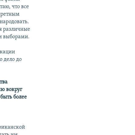
аю, что все
екретным
народовать.
яя различные
и выборами.
икации
о дело до
тва
ию вокруг
 быть более
ериканской
дать им