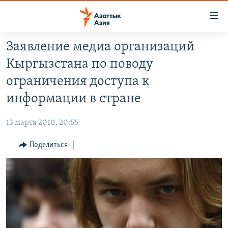
Доступность
ссылок
Вернуться
Заявление медиа организаций
к
ЦЕНТРАЛЬНАЯ АЗИЯ
Кыргызстана по поводу
основному
НОВОСТИ
КАЗАХСТАН
содержанию
ограничения доступа к
ВОЙНА В УКРАИНЕ
Вернутся
КЫРГЫЗСТАН
информации в стране
к
НА ДРУГИХ ЯЗЫКАХ
УЗБЕКИСТАН
главной
13 марта 2010, 20:55
ТАДЖИКИСТАН
ҚАЗАҚША
навигации
ПОДПИШИТЕСЬ НА НАС В СОЦСЕТЯХ
Вернутся
Поделиться
КЫРГЫЗЧА
к
ЎЗБЕКЧА
поиску
ТОҶИКӢ
Все сайты РСЕ/РС
TÜRKMENÇE