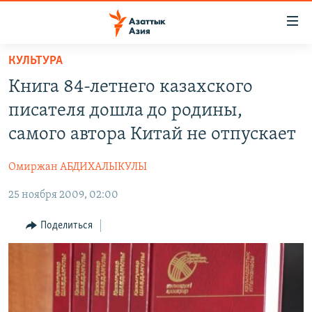
Доступность
ссылок
Вернуться
КУЛЬТУРА
к
ЦЕНТРАЛЬНАЯ АЗИЯ
Книга 84-летнего казахского
основному
НОВОСТИ
КАЗАХСТАН
содержанию
писателя дошла до родины,
ВОЙНА В УКРАИНЕ
Вернутся
КЫРГЫЗСТАН
самого автора Китай не отпускает
к
НА ДРУГИХ ЯЗЫКАХ
УЗБЕКИСТАН
главной
Омиржан АБДИХАЛЫКУЛЫ
ТАДЖИКИСТАН
ҚАЗАҚША
навигации
ПОДПИШИТЕСЬ НА НАС В СОЦСЕТЯХ
Вернутся
25 ноября 2009, 02:00
КЫРГЫЗЧА
к
ЎЗБЕКЧА
Поделиться
поиску
ТОҶИКӢ
Все сайты РСЕ/РС
TÜRKMENÇE