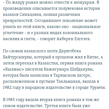
- По жанру роман можно отнести к мемуарам. В
произведении описывается полувековая история
казахов Синьцзяня, полная различных
превратностей. Сегодняшнее поколение может
узнать из этой книги, каково оно - национальное
угнетение - и о разных видах колониального
насилия и гнета, - говорит Акберен Елгезек.
По словам казахского поэта Даулетбека
Байтурсынулы, который в прошлом жил в Китае, а
затем переехал в Казахстан, первая книга романа
«Кылмыс» писателя Кажигумара Шабданулы,
которая была написана в Таримском лагере,
расположенном в пустыне Такламахан, вышла в
1982 году в народном издательстве в городе Урумчи.
В 1985 году вышла вторая книга романа в том же
самом издательстве. Третья книга была уже