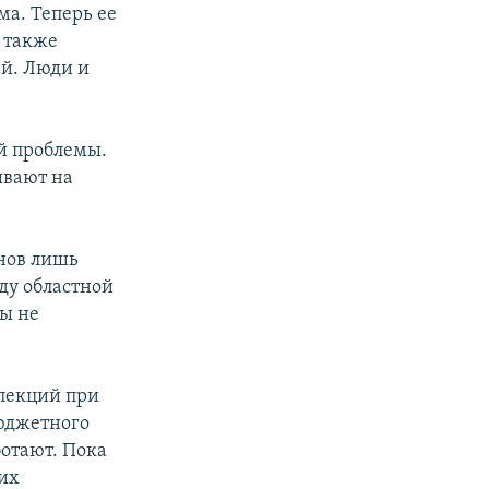
ма. Теперь ее
А также
ей. Люди и
й проблемы.
ывают на
нов лишь
ду областной
ты не
пекций при
юджетного
ботают. Пока
щих