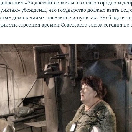
вижения «За достойное жилье в малых городах и де
унктах» убеждены, что государство должно взять под 
ные дома в малых населенных пунктах. Без бюджетн
ия эти строения времен Советского союза сегодня не 