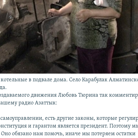
котельные в подвале дома. Село Карабулак Алматинско
да.
оздаваемого движения Любовь Тюрина так комментиру
ашему радио Азаттык:
 о самоуправлении, есть другие законы, которые регул
Конституция и гарантом является президент. Поэтому 
. Оно обязано нам помочь, иначе мы потеряем остатки