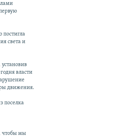
илами
 первую
о постигла
ия света и
 установив
егодня власти
нарушение
оры движения.
з поселка
, чтобы мы