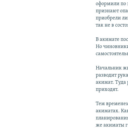
оформили по 
признают опас
приобрели ли
так не в сост
В акимате по
Но чиновники
самостоятель
Начальник ж
разводит рук
акимат. Туда
приходят.
Тем временем
акиматах. Ка
планирования,
же акиматы г