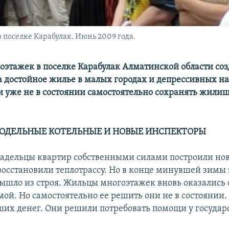
 поселке Карабулак. Июнь 2009 года.
этажек в поселке Карабулак Алматинской области соз
 достойное жилье в малых городах и депрессивных н
и уже не в состоянии самостоятельно сохранять жили
ОДЕЛЬНЫЕ КОТЕЛЬНЫЕ И НОВЫЕ ИНСПЕКТОРЫ
владельцы квартир собственными силами построили но
восстановили теплотрассу. Но в конце минувшей зимы 
ышло из строя. Жильцы многоэтажек вновь оказались 
мой. Но самостоятельно ее решить они не в состоянии.
ших денег. Они решили потребовать помощи у государс