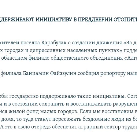
ДЕРЖИВАЮТ ИНИЦИАТИВУ В ПРЕДДВЕРИИ ОТОПИТ
ителей поселка Карабулак о создании движения «За д
х городах и депрессивных населенных пунктах» подд
областном филиале общественного объединения «Алга
 филиала Баниамин Файззулин сообщил репортеру наш
чтобы государство поддерживало такие инициативы. Сег
ы и в состоянии сохранять и восстанавливать разруше
я жилой фонд малых городов. Если мы восстановим в
дома, то туда станут переезжать бездомные люди из 
 А это в свою очередь обеспечит аграрный сектор труд