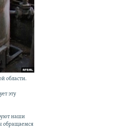
й области.
ет эту
ируют наши
мы обращаемся