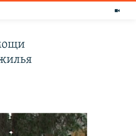
мощи
 жилья