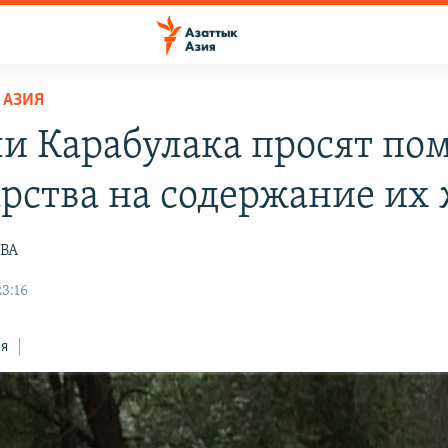
 АЗИЯ
и Карабулака просят по
арства на содержание их
ВА
3:16
ся