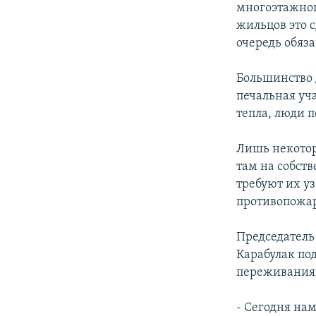
многоэтажног
жильцов это 
очередь обяз
Большинство 
печальная уча
тепла, люди 
Лишь некотор
там на собст
требуют их у
противопожар
Председатель
Карабулак по
переживания
- Сегодня на