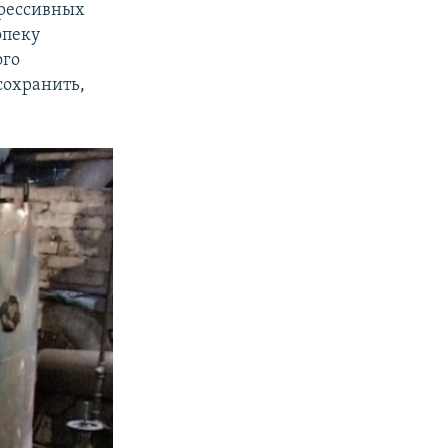
прессивных
опеку
ого
сохранить,