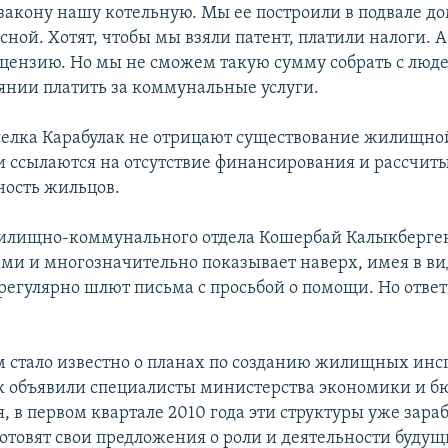
закону нашу котельную. Мы ее построили в подвале до
ной. Хотят, чтобы мы взяли патент, платили налоги. 
цензию. Но мы не сможем такую сумму собрать с люд
оянии платить за коммунальные услуги.
селка Карабулак не отрицают существование жилищно
 ссылаются на отсутствие финансирования и рассчит
ность жильцов.
илищно-коммунального отдела Кошербай Калыкберге
ами и многозначительно показывает наверх, имея в ви
 регулярно шлют письма с просьбой о помощи. Но отве
 стало известно о планах по созданию жилищных инс
к объявили специалисты министерства экономики и б
 в первом квартале 2010 года эти структуры уже зара
отовят свои предложения о роли и деятельности буду