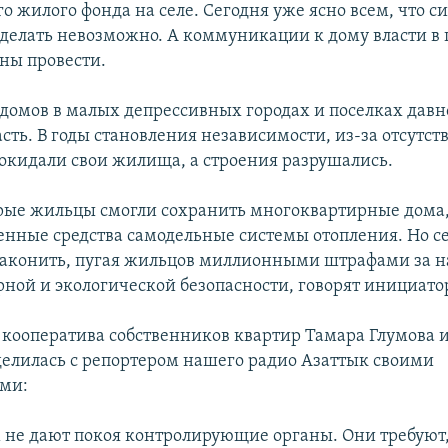
о жилого фонда на селе. Сегодня уже ясно всем, что с
сделать невозможно. А коммуникации к дому власти в
аны провести.
домов в малых депрессивных городах и поселках давн
сть. В годы становления независимости, из-за отсутств
покидали свои жилища, а строения разрушались.
ые жильцы смогли сохранить многоквартирные дома,
венные средства самодельные системы отопления. Но с
законить, пугая жильцов миллионными штрафами за 
ной и экологической безопасности, говорят инициат
 кооператива собственников квартир Тамара Глумова и
делилась с репортером нашего радио Азаттык своими
ми:
м не дают покоя контролирующие органы. Они требуют