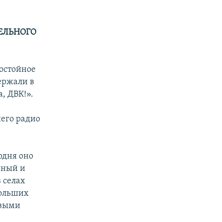
ЕЛЬНОГО
остойное
ержали в
, ДВК!».
его радио
одня оно
нный и
 селах
больших
овыми