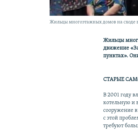
Жильцы многоэтажных домов на сходе в
Жильцы много
движение «За
пунктах». Он
СТАРЫЕ САМ
В 2001 году 
котельную и 
сооружение в
с этой пробле
требуют боль