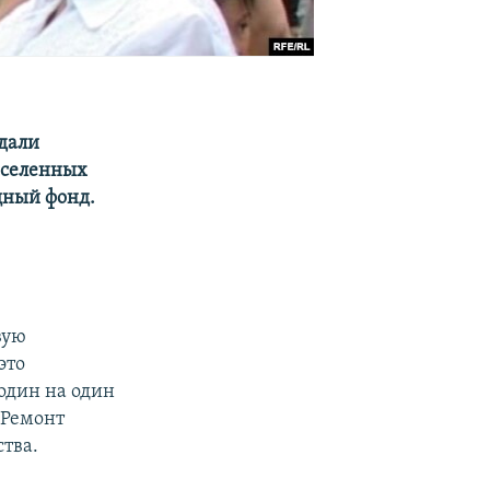
дали
аселенных
щный фонд.
вую
это
один на один
 Ремонт
тва.