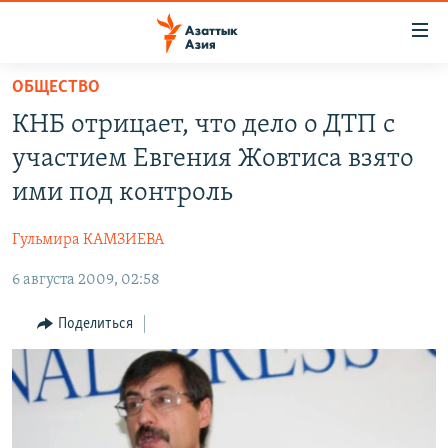
Доступность
ссылок
Вернуться
ОБЩЕСТВО
к
ЦЕНТРАЛЬНАЯ АЗИЯ
КНБ отрицает, что дело о ДТП с
основному
НОВОСТИ
КАЗАХСТАН
содержанию
участием Евгения Жовтиса взято
ВОЙНА В УКРАИНЕ
Вернутся
КЫРГЫЗСТАН
ими под контроль
к
НА ДРУГИХ ЯЗЫКАХ
УЗБЕКИСТАН
главной
Гульмира КАМЗИЕВА
ТАДЖИКИСТАН
ҚАЗАҚША
навигации
ПОДПИШИТЕСЬ НА НАС В СОЦСЕТЯХ
Вернутся
6 августа 2009, 02:58
КЫРГЫЗЧА
к
ЎЗБЕКЧА
Поделиться
поиску
ТОҶИКӢ
Все сайты РСЕ/РС
TÜRKMENÇE