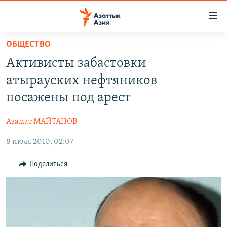
Доступность
ссылок
Вернуться
ОБЩЕСТВО
к
ЦЕНТРАЛЬНАЯ АЗИЯ
Активисты забастовки
основному
НОВОСТИ
КАЗАХСТАН
содержанию
атырауских нефтяников
ВОЙНА В УКРАИНЕ
Вернутся
КЫРГЫЗСТАН
посажены под арест
к
НА ДРУГИХ ЯЗЫКАХ
УЗБЕКИСТАН
главной
Азамат МАЙТАНОВ
ТАДЖИКИСТАН
ҚАЗАҚША
навигации
ПОДПИШИТЕСЬ НА НАС В СОЦСЕТЯХ
Вернутся
8 июля 2010, 02:07
КЫРГЫЗЧА
к
ЎЗБЕКЧА
Поделиться
поиску
ТОҶИКӢ
Все сайты РСЕ/РС
TÜRKMENÇE