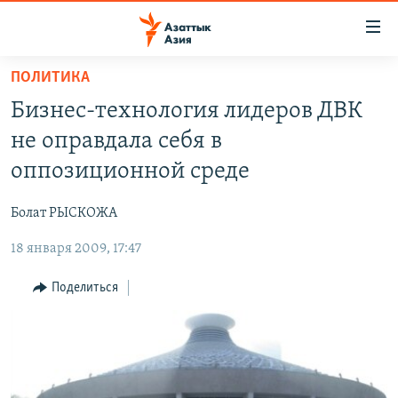
Доступность
ссылок
Вернуться
ПОЛИТИКА
к
ЦЕНТРАЛЬНАЯ АЗИЯ
Бизнес-технология лидеров ДВК
основному
НОВОСТИ
КАЗАХСТАН
содержанию
не оправдала себя в
ВОЙНА В УКРАИНЕ
Вернутся
КЫРГЫЗСТАН
оппозиционной среде
к
НА ДРУГИХ ЯЗЫКАХ
УЗБЕКИСТАН
главной
Болат РЫСКОЖА
ТАДЖИКИСТАН
ҚАЗАҚША
навигации
ПОДПИШИТЕСЬ НА НАС В СОЦСЕТЯХ
Вернутся
18 января 2009, 17:47
КЫРГЫЗЧА
к
ЎЗБЕКЧА
Поделиться
поиску
ТОҶИКӢ
Все сайты РСЕ/РС
TÜRKMENÇE