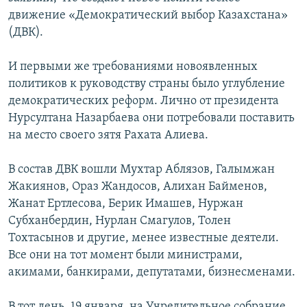
движение «Демократический выбор Казахстана»
(ДВК).
И первыми же требованиями новоявленных
политиков к руководству страны было углубление
демократических реформ. Лично от президента
Нурсултана Назарбаева они потребовали поставить
на место своего зятя Рахата Алиева.
В состав ДВК вошли Мухтар Аблязов, Галымжан
Жакиянов, Ораз Жандосов, Алихан Байменов,
Жанат Ертлесова, Берик Имашев, Нуржан
Субханбердин, Нурлан Смагулов, Толен
Тохтасынов и другие, менее известные деятели.
Все они на тот момент были министрами,
акимами, банкирами, депутатами, бизнесменами.
В тот день, 19 января, на Учредительное собрание