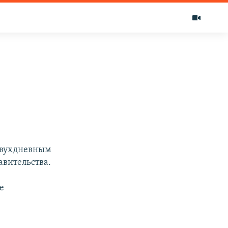
двухдневным
авительства.
е