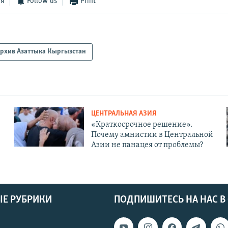
ся
Follow us
Print
рхив Азаттыка Кыргызстан
ЦЕНТРАЛЬНАЯ АЗИЯ
«Краткосрочное решение».
Почему амнистии в Центральной
Азии не панацея от проблемы?
Е РУБРИКИ
ПОДПИШИТЕСЬ НА НАС В