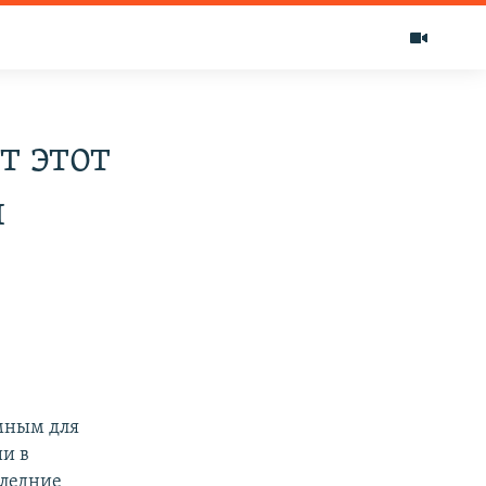
 этот
й
мным для
ии в
следние