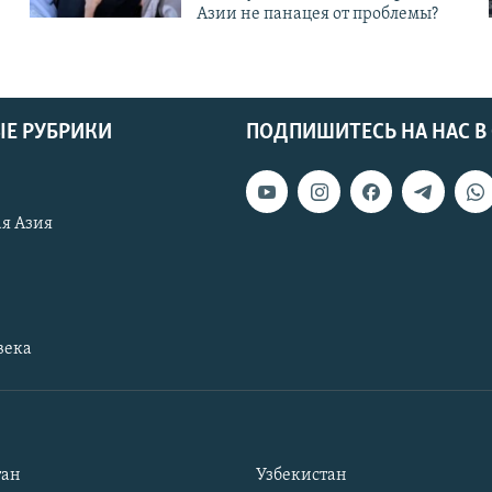
Азии не панацея от проблемы?
Е РУБРИКИ
ПОДПИШИТЕСЬ НА НАС В
я Азия
века
тан
Узбекистан