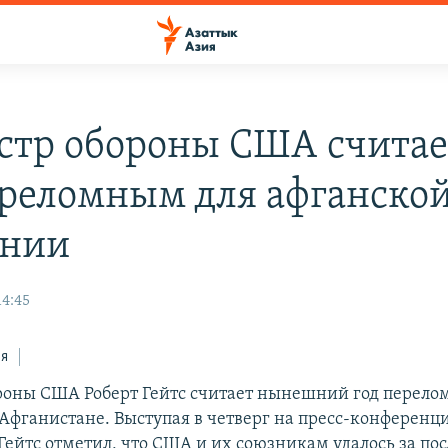
тр обороны США считает
ереломным для афганско
ании
14:45
ся
оны США Роберт Гейтс считает нынешний год перело
 Афганистане. Выступая в четверг на пресс-конференц
Гейтс отметил, что США и их союзникам удалось за по