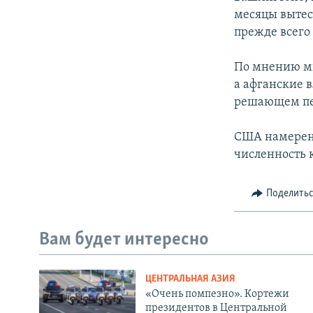
месяцы вытес
прежде всего
По мнению мин
а афганские в
решающем пе
США намерены
численность к
Поделить
Вам будет интересно
ЦЕНТРАЛЬНАЯ АЗИЯ
«Очень помпезно». Кортежи
президентов в Центральной