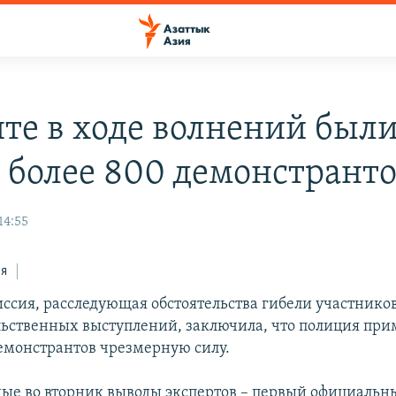
пте в ходе волнений был
 более 800 демонстрант
14:55
ся
иссия, расследующая обстоятельства гибели участнико
ьственных выступлений, заключила, что полиция при
монстрантов чрезмерную силу.
ые во вторник выводы экспертов – первый официальны