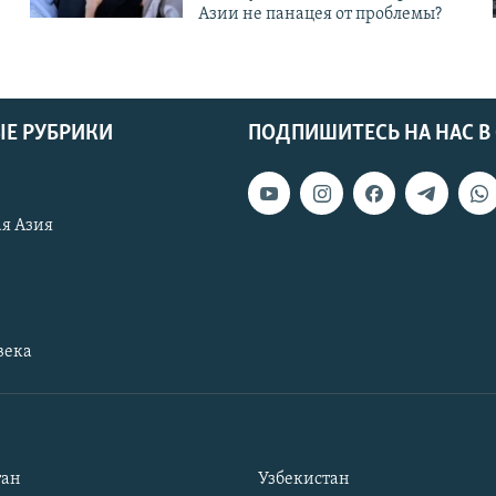
Азии не панацея от проблемы?
Е РУБРИКИ
ПОДПИШИТЕСЬ НА НАС В
я Азия
века
тан
Узбекистан