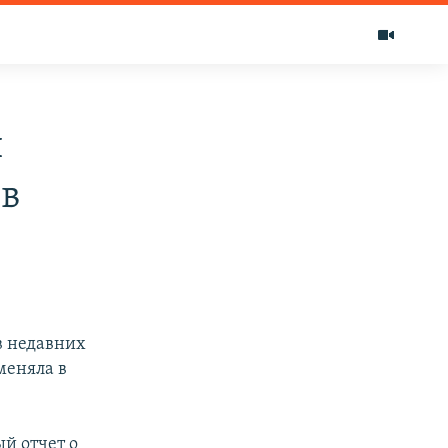
и
ов
в недавних
меняла в
й отчет о