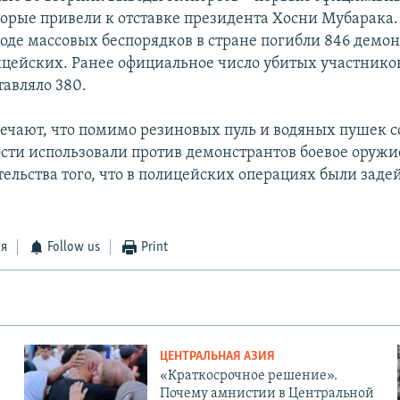
торые привели к отставке президента Хосни Мубарака
оде массовых беспорядков в стране погибли 846 демон
ицейских. Ранее официальное число убитых участнико
тавляло 380.
ечают, что помимо резиновых пуль и водяных пушек 
ости использовали против демонстрантов боевое оруж
тельства того, что в полицейских операциях были зад
ся
Follow us
Print
ЦЕНТРАЛЬНАЯ АЗИЯ
«Краткосрочное решение».
Почему амнистии в Центральной