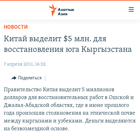
Доступность
ссылок
Вернуться
НОВОСТИ
к
ЦЕНТРАЛЬНАЯ АЗИЯ
Китай выделит $5 млн. для
основному
НОВОСТИ
КАЗАХСТАН
содержанию
восстановления юга Кыргызстана
ВОЙНА В УКРАИНЕ
Вернутся
КЫРГЫЗСТАН
к
7 апреля 2011, 16:32
НА ДРУГИХ ЯЗЫКАХ
УЗБЕКИСТАН
главной
Поделиться
ТАДЖИКИСТАН
ҚАЗАҚША
навигации
ПОДПИШИТЕСЬ НА НАС В СОЦСЕТЯХ
Вернутся
Правительство Китая выделит 5 миллионов
КЫРГЫЗЧА
к
долларов для восстановительных работ в Ошской и
ЎЗБЕКЧА
поиску
Джалал-Абадской областях, где в июне прошлого
ТОҶИКӢ
Все сайты РСЕ/РС
года произошли столкновения на этнической почве
между кыргызами и узбеками. Деньги выделяются
TÜRKMENÇE
на безвозмездной основе.