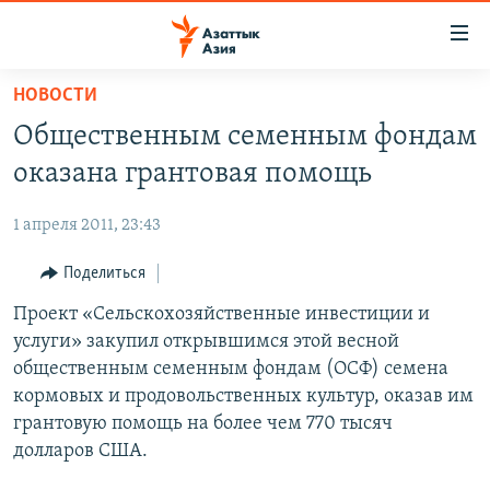
Доступность
ссылок
Вернуться
НОВОСТИ
к
ЦЕНТРАЛЬНАЯ АЗИЯ
Общественным семенным фондам
основному
НОВОСТИ
КАЗАХСТАН
содержанию
оказана грантовая помощь
ВОЙНА В УКРАИНЕ
Вернутся
КЫРГЫЗСТАН
к
1 апреля 2011, 23:43
НА ДРУГИХ ЯЗЫКАХ
УЗБЕКИСТАН
главной
Поделиться
ТАДЖИКИСТАН
ҚАЗАҚША
навигации
ПОДПИШИТЕСЬ НА НАС В СОЦСЕТЯХ
Вернутся
Проект «Сельскохозяйственные инвестиции и
КЫРГЫЗЧА
к
услуги» закупил открывшимся этой весной
ЎЗБЕКЧА
поиску
общественным семенным фондам (ОСФ) семена
ТОҶИКӢ
Все сайты РСЕ/РС
кормовых и продовольственных культур, оказав им
грантовую помощь на более чем 770 тысяч
TÜRKMENÇE
долларов США.