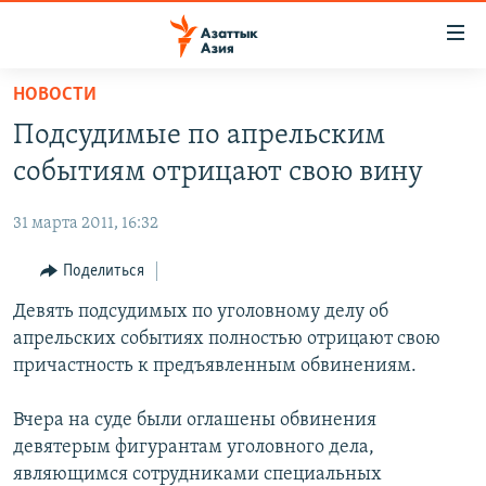
Доступность
ссылок
Вернуться
НОВОСТИ
к
ЦЕНТРАЛЬНАЯ АЗИЯ
Подсудимые по апрельским
основному
НОВОСТИ
КАЗАХСТАН
содержанию
событиям отрицают свою вину
ВОЙНА В УКРАИНЕ
Вернутся
КЫРГЫЗСТАН
к
31 марта 2011, 16:32
НА ДРУГИХ ЯЗЫКАХ
УЗБЕКИСТАН
главной
Поделиться
ТАДЖИКИСТАН
ҚАЗАҚША
навигации
ПОДПИШИТЕСЬ НА НАС В СОЦСЕТЯХ
Вернутся
Девять подсудимых по уголовному делу об
КЫРГЫЗЧА
к
апрельских событиях полностью отрицают свою
ЎЗБЕКЧА
поиску
причастность к предъявленным обвинениям.
ТОҶИКӢ
Все сайты РСЕ/РС
Вчера на суде были оглашены обвинения
TÜRKMENÇE
девятерым фигурантам уголовного дела,
являющимся сотрудниками специальных