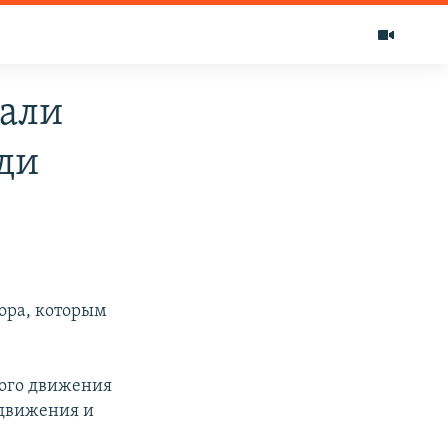
мали
ди
бора, которым
ного движения
 движения и