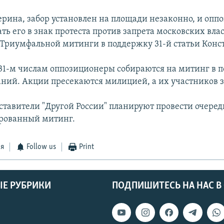
ерина, забор установлен на площади незаконно, и оп
ь его в знак протеста против запрета московских вла
 Триумфальной митинги в поддержку 31-й статьи Конс
 31-м числам оппозиционеры собираются на митинг в 
аний. Акции пресекаются милицией, а их участников 
дставители "Другой России" планируют провести очере
рованный митинг.
ся
Follow us
Print
Е РУБРИКИ
ПОДПИШИТЕСЬ НА НАС В