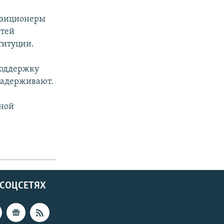
позиционеры
стей
титуции.
поддержку
задерживают.
дной
 СОЦСЕТЯХ