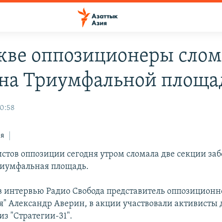
кве оппозиционеры сло
 на Триумфальной площа
20:58
ся
истов оппозиции сегодня утром сломала две секции за
риумфальная площадь.
в интервью Радио Свобода представитель оппозицион
ия" Александр Аверин, в акции участвовали активисты
з "Стратегии-31".