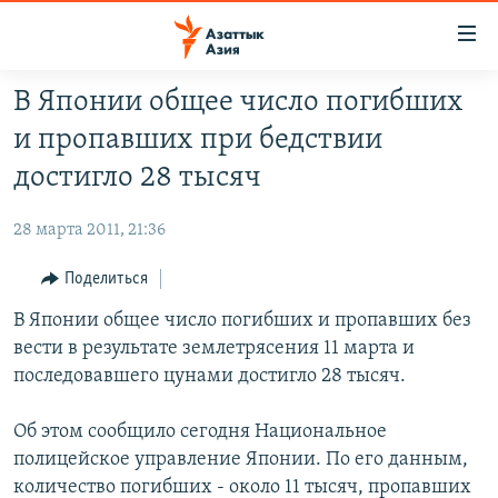
Доступность
ссылок
Вернуться
В Японии общее число погибших
к
ЦЕНТРАЛЬНАЯ АЗИЯ
и пропавших при бедствии
основному
НОВОСТИ
КАЗАХСТАН
содержанию
достигло 28 тысяч
ВОЙНА В УКРАИНЕ
Вернутся
КЫРГЫЗСТАН
к
28 марта 2011, 21:36
НА ДРУГИХ ЯЗЫКАХ
УЗБЕКИСТАН
главной
Поделиться
ТАДЖИКИСТАН
ҚАЗАҚША
навигации
ПОДПИШИТЕСЬ НА НАС В СОЦСЕТЯХ
Вернутся
В Японии общее число погибших и пропавших без
КЫРГЫЗЧА
к
вести в результате землетрясения 11 марта и
ЎЗБЕКЧА
поиску
последовавшего цунами достигло 28 тысяч.
ТОҶИКӢ
Все сайты РСЕ/РС
Об этом сообщило сегодня Национальное
TÜRKMENÇE
полицейское управление Японии. По его данным,
количество погибших - около 11 тысяч, пропавших